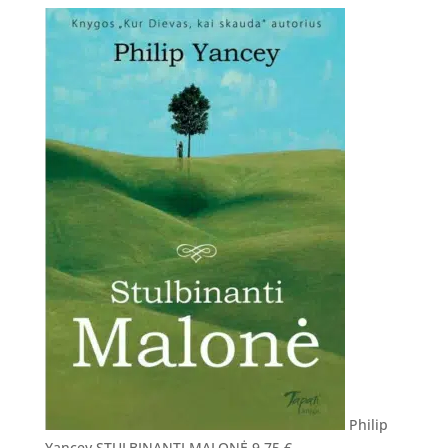
Philip
Yancey STULBINANTI MALONĖ
9,75
€