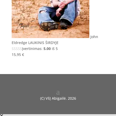
John
Eldredge LAUKINIS ŠIRDYJE
Įvertinimas:
5.00
iš 5
15,95
€
(C) VšĮ Abigailė. 2026