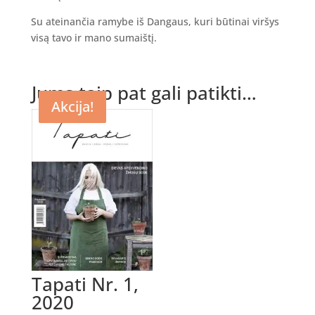
Su ateinančia ramybe iš Dangaus, kuri būtinai viršys
visą tavo ir mano sumaištį.
Jums taip pat gali patikti…
Akcija!
Akcija!
Tapati Nr. 1,
2020