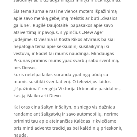
Šia tema žurnale rasi ne vienos moters išpažinimą
apie savo menką gebėjimą melstis ar būti „dvasios
galiūne“. Rugilė Daujotaitė papasakos apie savo
atsivertimą ir pavojus, slypinčius „New Age“
judėjime. O viešnia iš Kosta Rikos atviraus baisiai
nepatogia tema apie seksualinį susilaikymą iki
vestuvių ir kodėl tai mums naudinga. Mindaugas
Pikūnas primins mums ypač svarbų šabo šventimą,
nes Dievas,
kuris netelpa laike, suranda ypatingą būdą su
mumis susitikti šventadienį. O televizijos laidos
„Išpažinimai“ rengėja Viktorija Urbonaitė pasidalins,
kas ją išlaiko arti Dievo.
Kai oras eina šaltyn ir šaltyn, o sniego vis dažniau
randame ant šaligatvių ir savo automobilių, norime
priminti tau apie ateinančias Kalėdas ir kviečiame
prisiminti advento tradicijas bei kalėdinių prieskonių
naudą.