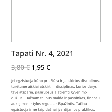
Tapati Nr. 4, 2021
Original
Current
3,80
€
1,95
€
price
price
was:
is:
Jei egzistuoja kūno priežiūra ir jai skirtos disciplinos,
3,80 €.
1,95 €.
turėtume aiškiai atskirti ir disciplinas, kurios darys
tave atsparią, pasiruošusią atremti gyvenimo
dūžius. Dažnam tai bus malda ir pasninkas, finansų
aukojimas ir tylos regula ar išpažintis. Tačiau
egzistuoja ir ne taip dažnai įvardijamos praktikos,