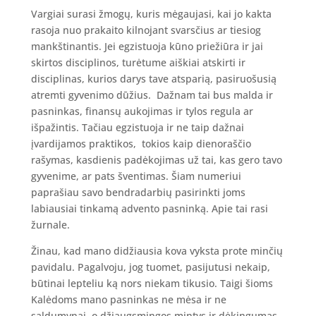
Vargiai surasi žmogų, kuris mėgaujasi, kai jo kakta
rasoja nuo prakaito kilnojant svarsčius ar tiesiog
mankštinantis. Jei egzistuoja kūno priežiūra ir jai
skirtos disciplinos, turėtume aiškiai atskirti ir
disciplinas, kurios darys tave atsparią, pasiruošusią
atremti gyvenimo dūžius. Dažnam tai bus malda ir
pasninkas, finansų aukojimas ir tylos regula ar
išpažintis. Tačiau egzistuoja ir ne taip dažnai
įvardijamos praktikos, tokios kaip dienoraščio
rašymas, kasdienis padėkojimas už tai, kas gero tavo
gyvenime, ar pats šventimas. Šiam numeriui
paprašiau savo bendradarbių pasirinkti joms
labiausiai tinkamą advento pasninką. Apie tai rasi
žurnale.
Žinau, kad mano didžiausia kova vyksta prote minčių
pavidalu. Pagalvoju, jog tuomet, pasijutusi nekaip,
būtinai lepteliu ką nors niekam tikusio. Taigi šioms
Kalėdoms mano pasninkas ne mėsa ir ne
saldumynai, o džiaugsmingos mintys ir dėkingumas.