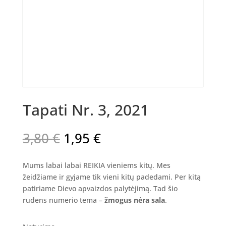
Tapati Nr. 3, 2021
Original
Current
3,80
€
1,95
€
price
price
was:
is:
Mums labai labai REIKIA vieniems kitų. Mes
3,80 €.
1,95 €.
žeidžiame ir gyjame tik vieni kitų padedami. Per kitą
patiriame Dievo apvaizdos palytėjimą. Tad šio
rudens numerio tema –
žmogus nėra sala
.