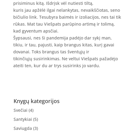
prisiminus kitą. Išdrįsk vėl nutiesti tiltą,
kuris jau apžėlė ilgai nelankytas, nevaikščiotas, seno
bičiulio link. Tesubyra baimės ir izoliacijos, nes tai tik
rūkas. Mat tau Viešpats parūpino artimą ir tolimą,
kad gyventum apsčiai.
Šypsausi, nes ši pandemija padėjo dar sykį man,
tikiu, ir tau, pajusti, kaip brangus kitas, kurį gavai
dovanai. Toks brangus tas šventųjų ir
tikinčiųjų susirinkimas. Ne veltui Viešpats pažadėjo
ateiti ten, kur du ar trys susirinks jo vardu.
Knygų kategorijos
Svečiai
(4)
Santykiai
(5)
Saviugda
(3)