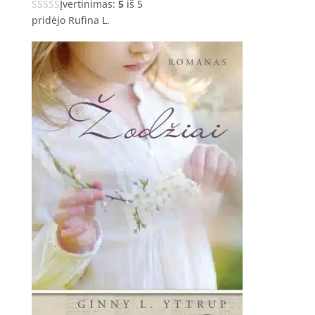
Įvertinimas:
5
iš 5
pridėjo Rufina L.