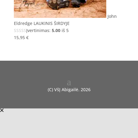
John
Eldredge LAUKINIS ŠIRDYJE
Įvertinimas:
5.00
iš 5
15,95
€
(C) VšĮ Abigailė. 2026