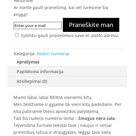
Neturime
Ar norite gauti pranešimą, kai vėl turėsime šią
knygą?
Praneškite man
Sutinku gauti pranešimus savo el. pašto adresu.
Kategorija:
Atskiri numeriai
Aprašymas
Papildoma informacija
Atsiliepimai (0)
Mums labai labai REIKIA vieniems kitų.
Mes žeidžiame ir gyjame tik vieni kitų padedami. Per
kitą patiriame Dievo apvaizdos palytėjimą.
Tad šio rudens numerio tema –
žmogus nėra sala
.
Teįvesdina žurnalo tekstai tave į naujus ir seniai
primirštus ryšius ir draugystes, tegyja tavo siela