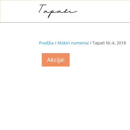
Pradžia
/
Atskiri numeriai
/ Tapati Nr.4, 2018
Akcija!
Akcija!
Akcija!
Akcija!
Akcija!
Akcija!
Akcija!