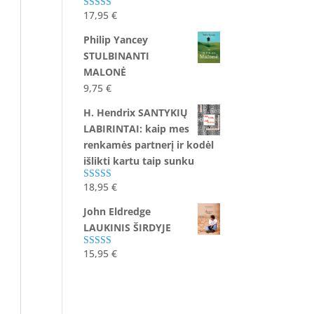
17,95
€
Įvertinimas:
5.00
iš 5
Philip Yancey
STULBINANTI
MALONĖ
9,75
€
H. Hendrix SANTYKIŲ
LABIRINTAI: kaip mes
renkamės partnerį ir kodėl
išlikti kartu taip sunku
18,95
€
Įvertinimas:
5.00
iš 5
John Eldredge
LAUKINIS ŠIRDYJE
15,95
€
Įvertinimas:
5.00
iš 5