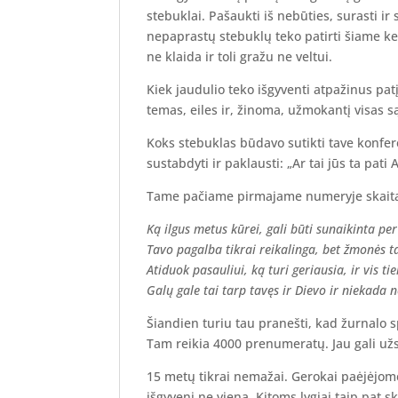
stebuklai. Pašaukti iš nebūties, surasti ir 
nepaprastų stebuklų teko patirti šiame ke
ne klaida ir toli gražu ne veltui.
Kiek jaudulio teko išgyventi atpažinus pat
temas, eiles ir, žinoma, užmokantį visas s
Koks stebuklas būdavo sutikti tave konfer
sustabdyti ir paklausti: „Ar tai jūs ta pati 
Tame pačiame pirmajame numeryje skaita
Ką ilgus metus kūrei, gali būti sunaikinta per
Tavo pagalba tikrai reikalinga, bet žmonės ta
Atiduok pasauliui, ką turi geriausia, ir vis t
Galų gale tai tarp tavęs ir Dievo ir niekada n
Šiandien turiu tau pranešti, kad žurnalo s
Tam reikia 4000 prenumeratų. Jau gali už
15 metų tikrai nemažai. Gerokai paėjėjome d
išgyveni ne viena. Kitoms lygiai taip pat s