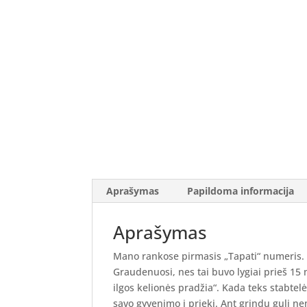
Aprašymas
Papildoma informacija
Aprašymas
Mano rankose pirmasis „Tapati“ numeris.
Graudenuosi, nes tai buvo lygiai prieš 15
ilgos kelionės pradžia“. Kada teks stabte
savo gyvenimo į priekį. Ant grindų guli ne