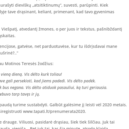
surašyti dieviškų „atsitiktinumų“, suvesti, parūpinti. Kiek
lyje tave drąsinant, keliant, primenant, kad tavo gyvenimas
į Viešpatį, atvedantį žmones, o per juos ir tekstus, pašnibždantį
ąskaitas.
encijose, gatvėse, net parduotuvėse, kur tu išdrįsdavai mane
Aušrinė?..“
u Motinos Teresės žodžius:
 vieną dieną. Vis dėlto kurk toliau!
ve gali persekioti, kad jiems padedi. Vis dėlto padėk.
iek bus negana. Vis dėlto atiduok pasauliui, ką turi geriausia.
ebuvo tarp tavęs ir jų.
paudą turime sustabdyti. Galbūt galėsime jį leisti vėl 2020 metais.
siregistruoti www.tapati.lt/prenumerata2020.
rauge. Viliuosi, pasidarė drąsiau, šiek tiek šilčiau. Juk tai
kauda, vieniša… Bet juk tai, kas šią minutę atrodo klaida,