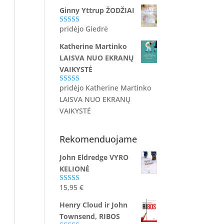
5
iš 5
Ginny Yttrup ŽODŽIAI
pridėjo Giedrė
Įvertinimas:
5
iš 5
Katherine Martinko
LAISVA NUO EKRANŲ
VAIKYSTĖ
pridėjo Katherine Martinko
Įvertinimas:
5
iš 5
LAISVA NUO EKRANŲ
VAIKYSTĖ
Rekomenduojame
John Eldredge VYRO
KELIONĖ
15,95
€
Įvertinimas:
5.00
iš 5
Henry Cloud ir John
Townsend, RIBOS