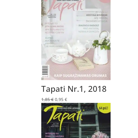
Tapati Nr.1, 2018
Original
Current
1,85
€
0,95
€
price
price
was:
is:
1,85 €.
0,95 €.