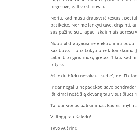
negerovė, gali virsti dovana.
Noriu, kad mūsų draugystė tęstųsi. Bet juk 
pasikeitė. Norime lankyti tave, drąsinti, at
susipažinti su „Tapati“ skaitiniais adresu 
Nuo šiol draugausime elektroniniu būdu. Na
kas buvo, ir prisitaikyti prie kitoniškumo. 
Labai branginu mūsų gretas. Tikiu, kad mu
ir tyro.
Aš jokiu būdu nesakau „sudie“, ne. Tik tar
Ir dar negaliu nepadėkoti savo bendradar
ištikimai nešė šią dovaną tau visus šiuos 
Tai dar vienas patikinimas, kad esi mylim
Viltingų tau Kalėdų!
Tavo Aušrinė