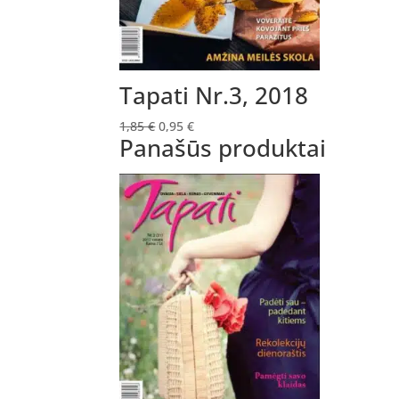
Tapati Nr.3, 2018
Original
Current
1,85
€
0,95
€
Panašūs produktai
price
price
was:
is:
1,85 €.
0,95 €.