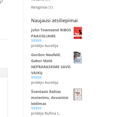
ą?
Renginiai
(1)
Naujausi atsiliepimai
John Townsend RIBOS
PAAUGLIAMS
pridėjo Aurelija
Įvertinimas:
5
iš 5
Gordon Neufeld,
Gabor Maté
NEPRARASKIME SAVO
VAIKŲ
pridėjo Aurelija
Įvertinimas:
5
iš 5
Šventasis Raštas
moterims, dovaninis
leidimas
pridėjo Rufina L.
Įvertinimas: