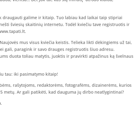
draugauti galime ir kitaip. Tuo labiau kad laikai taip stipriai
nešti šviesių skaitinių internetu. Todėl kviečiu tave registruotis ir
www.tapati.lt.
ujovės mus visus kviečia keistis. Telieka likti dėkingiems už tai,
Jei gali, paragink ir savo drauges registruotis šiuo adresu.
ms duota toliau matytis, juoktis ir pravirkti atpažinus ką švelnaus
iu tau: iki pasimatymo kitaip!
bėms, rašytojoms, redaktorėms, fotografėms, dizainerėms, kurios
15 metų. Ar gali patikėti, kad dauguma jų dirbo neatlygintinai?
a.