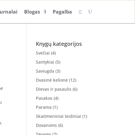
urnalai
Blogas
Pagalba
Knygų kategorijos
Svečiai
(4)
Santykiai
(5)
Saviugda
(3)
Dvasinė kelionė
(12)
me
Dievas ir pasaulis
(6)
Pasakos
(4)
u
Parama
(1)
Skaitmeniniai leidiniai
(1)
n.
Dovanoms
(6)
Tėvams
(7)