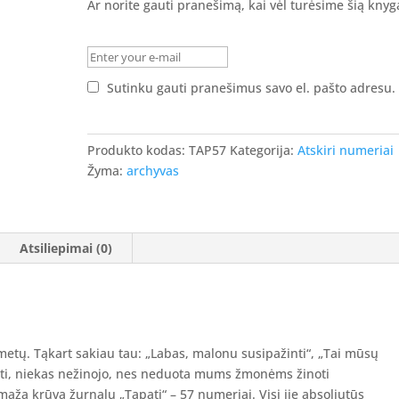
Ar norite gauti pranešimą, kai vėl turėsime šią knyg
Praneškite man
Sutinku gauti pranešimus savo el. pašto adresu.
Produkto kodas:
TAP57
Kategorija:
Atskiri numeriai
Žyma:
archyvas
Atsiliepimai (0)
 metų. Tąkart sakiau tau: „Labas, malonu susipažinti“, „Tai mūsų
lėti, niekas nežinojo, nes neduota mums žmonėms žinoti
maža krūva žurnalų „Tapati“ – 57 numeriai. Visi jie absoliutūs