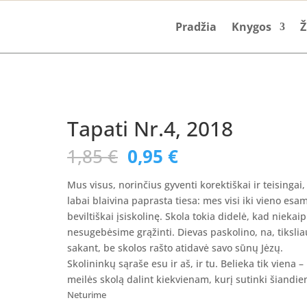
Pradžia
Knygos
Ž
Tapati Nr.4, 2018
Original
Current
1,85
€
0,95
€
price
price
was:
is:
Mus visus, norinčius gyventi korektiškai ir teisingai,
1,85 €.
0,95 €.
labai blaivina paprasta tiesa: mes visi iki vieno esa
beviltiškai įsiskolinę. Skola tokia didelė, kad niekaip
nesugebėsime grąžinti. Dievas paskolino, na, tikslia
sakant, be skolos rašto atidavė savo sūnų Jėzų.
Skolininkų sąraše esu ir aš, ir tu. Belieka tik viena –
meilės skolą dalint kiekvienam, kurį sutinki šiandie
Neturime