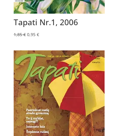
Tapati Nr.1, 2006
Original
Current
1,85
€
0,95
€
price
price
was:
is:
1,85 €.
0,95 €.