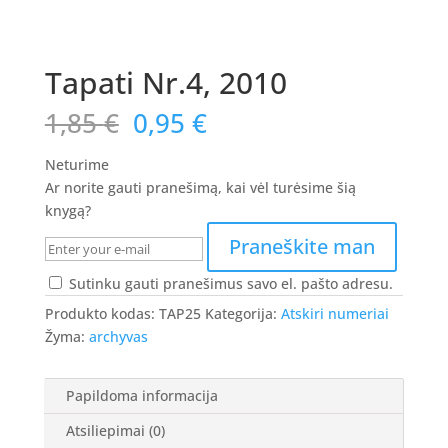
Tapati Nr.4, 2010
Original
Current
1,85
€
0,95
€
price
price
was:
is:
Neturime
1,85 €.
0,95 €.
Ar norite gauti pranešimą, kai vėl turėsime šią
knygą?
Praneškite man
Sutinku gauti pranešimus savo el. pašto adresu.
Produkto kodas:
TAP25
Kategorija:
Atskiri numeriai
Žyma:
archyvas
Papildoma informacija
Atsiliepimai (0)