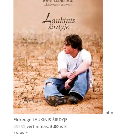
John
Eldredge LAUKINIS ŠIRDYJE
Įvertinimas:
5.00
iš 5
15,95
€