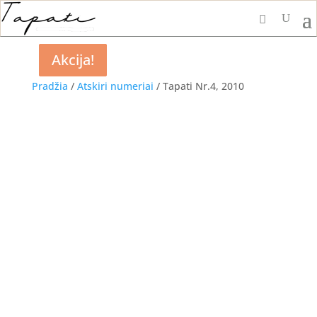
Akcija!
Akcija!
Akcija!
Akcija!
Pradžia
/
Atskiri numeriai
/ Tapati Nr.4, 2010