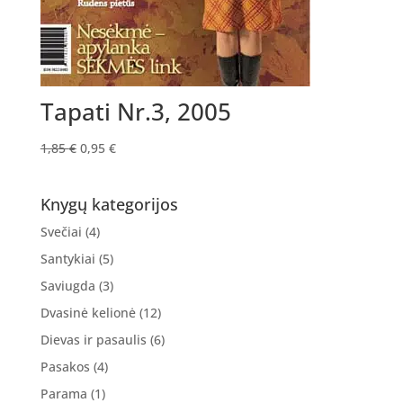
Tapati Nr.3, 2005
Original
Current
1,85
€
0,95
€
price
price
was:
is:
Knygų kategorijos
1,85 €.
0,95 €.
Svečiai
(4)
Santykiai
(5)
Saviugda
(3)
Dvasinė kelionė
(12)
Dievas ir pasaulis
(6)
Pasakos
(4)
Parama
(1)