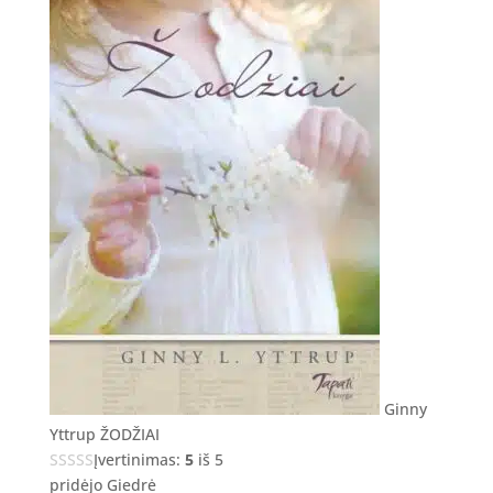
Ginny
Yttrup ŽODŽIAI
Įvertinimas:
5
iš 5
pridėjo Giedrė