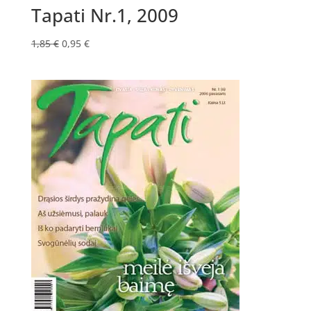
Tapati Nr.1, 2009
Original
Current
1,85
€
0,95
€
price
price
was:
is:
1,85 €.
0,95 €.