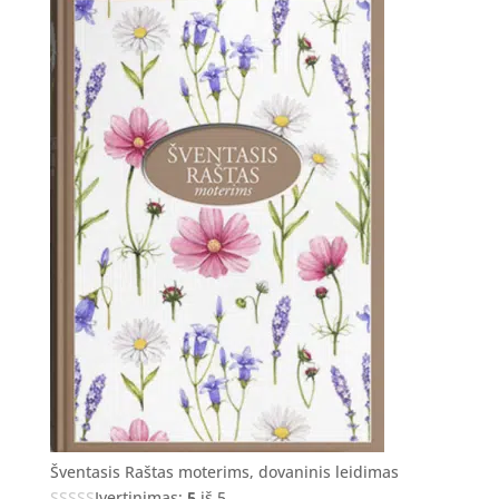
Šventasis Raštas moterims, dovaninis leidimas
Įvertinimas:
5
iš 5