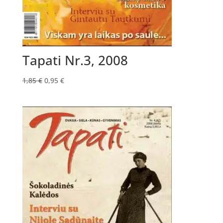
Tapati Nr.3, 2008
Original
Current
1,85
€
0,95
€
price
price
was:
is:
1,85 €.
0,95 €.