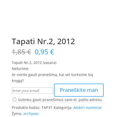
Tapati Nr.2, 2012
Original
Current
1,85
€
0,95
€
price
price
was:
is:
Tapati Nr.2, 2012 (vasara)
1,85 €.
0,95 €.
Neturime
Ar norite gauti pranešimą, kai vėl turėsime šią
knygą?
Praneškite man
Sutinku gauti pranešimus savo el. pašto adresu.
Produkto kodas:
TAP31
Kategorija:
Atskiri numeriai
Žyma:
archyvas