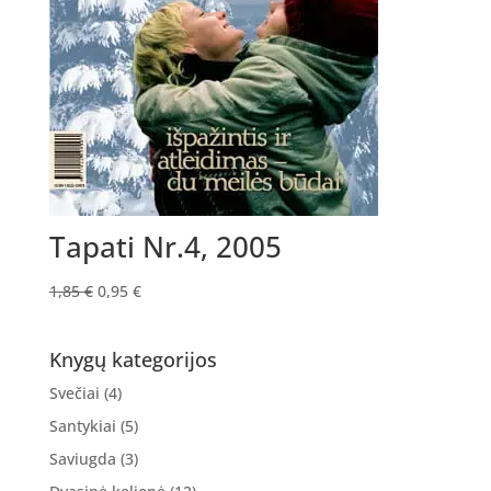
Tapati Nr.4, 2005
Original
Current
1,85
€
0,95
€
price
price
was:
is:
Knygų kategorijos
1,85 €.
0,95 €.
Svečiai
(4)
Santykiai
(5)
Saviugda
(3)