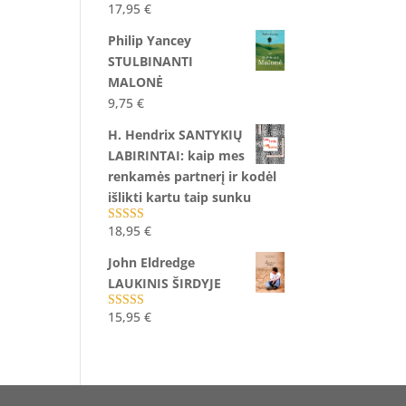
17,95
€
Įvertinimas:
5.00
iš 5
Philip Yancey
STULBINANTI
MALONĖ
9,75
€
H. Hendrix SANTYKIŲ
LABIRINTAI: kaip mes
renkamės partnerį ir kodėl
išlikti kartu taip sunku
18,95
€
Įvertinimas:
5.00
iš 5
John Eldredge
LAUKINIS ŠIRDYJE
15,95
€
Įvertinimas:
5.00
iš 5