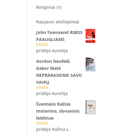
Renginiai
(1)
Naujausi atsiliepimai
John Townsend RIBOS
PAAUGLIAMS
pridėjo Aurelija
Įvertinimas:
5
iš 5
Gordon Neufeld,
Gabor Maté
NEPRARASKIME SAVO
VAIKŲ
pridėjo Aurelija
Įvertinimas:
5
iš 5
Šventasis Raštas
moterims, dovaninis
leidimas
pridėjo Rufina L.
Įvertinimas:
5
iš 5