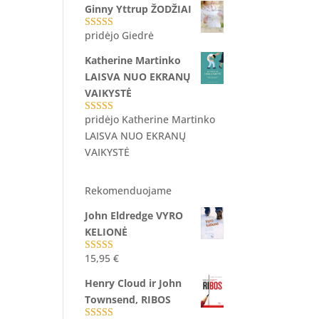
Ginny Yttrup ŽODŽIAI
pridėjo Giedrė
Įvertinimas:
5
iš 5
Katherine Martinko
LAISVA NUO EKRANŲ
VAIKYSTĖ
pridėjo Katherine Martinko
Įvertinimas:
5
iš 5
LAISVA NUO EKRANŲ
VAIKYSTĖ
Rekomenduojame
John Eldredge VYRO
KELIONĖ
15,95
€
Įvertinimas:
5.00
iš 5
Henry Cloud ir John
Townsend, RIBOS