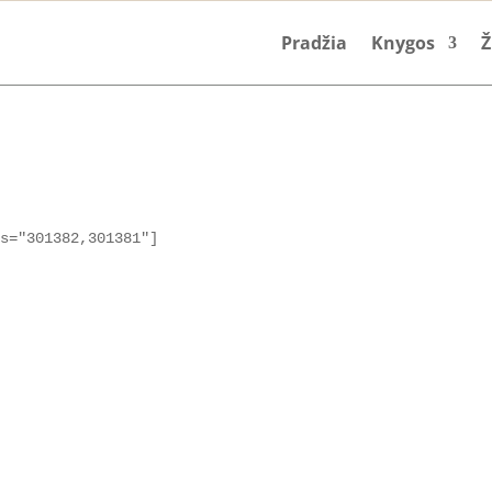
Pradžia
Knygos
Ž
ts="301382,301381"]