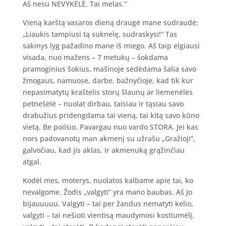
Aš nesu NEVYKĖLĖ. Tai melas.“
Vieną karštą vasaros dieną draugė mane sudraudė:
„Liaukis tampiusi tą suknelę, sudraskysi!“ Tas
sakinys lyg pažadino mane iš miego. Aš taip elgiausi
visada, nuo mažens – 7 metukų – šokdama
pramoginius šokius, mašinoje sėdėdama šalia savo
žmogaus, namuose, darbe, bažnyčioje, kad tik kur
nepasimatytų kraštelis storų šlaunų ar liemenėlės
petnešėlė – nuolat dirbau, taisiau ir tąsiau savo
drabužius pridengdama tai vieną, tai kitą savo kūno
vietą. Be poilsio. Pavargau nuo vardo STORA. Jei kas
nors padovanotų man akmenį su užrašu „Gražioji“,
galvočiau, kad jis aklas, ir akmenuką grąžinčiau
atgal.
Kodėl mes, moterys, nuolatos kalbame apie tai, ko
nevalgome. Žodis „valgyti“ yra mano baubas. Aš jo
bijauuuuu. Valgyti – tai per žandus nematyti kelio,
valgyti – tai nešioti vientisą maudymosi kostiumėlį,