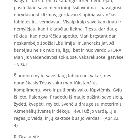
valgyti – tai storėti. O kadangi storėti nenorėjau,
pasitelkiau savo medicininį išsilavinimą – pavalgiusi
darydavausi klizmas, gerdavau šlapimą varančias
tabletes ir… vemdavau. Visaip kaip save kankinau ir
nemylėjau, kad tik tapčiau liekna. Tiesa, dar daug
rūkiau, kad neturėčiau apetito. Man bręstant dar
neskambėjo žodžiai „bulimija“ ir „anoreksija“. Aš
kentėjau ne tik nuo šių ligų, bet ir nuo vardo STORA.
Man jis vaidendavosi šokiuose, vakarėliuose, gatvėse
– visur.
Šiandien myliu save daug labiau nei vakar, nes
dangiškasis Tėvas sako man tūkstančius
komplimentų vyro ir putliomis vaikų lūpytėmis. Gyju
iš lėto. Palengva. Pradedu iš naujo pažinti savo sielą,
žydėti, kvepėti, mylėti. Švenčiu drauge su moterimis
Akmenėlių šventę ir dėkoju Tėvui už Jo vardą. „Jie
regės Jo veidą, ir jų kaktose bus Jo vardas.“ (Apr 22,
4)
R. Drasutytė