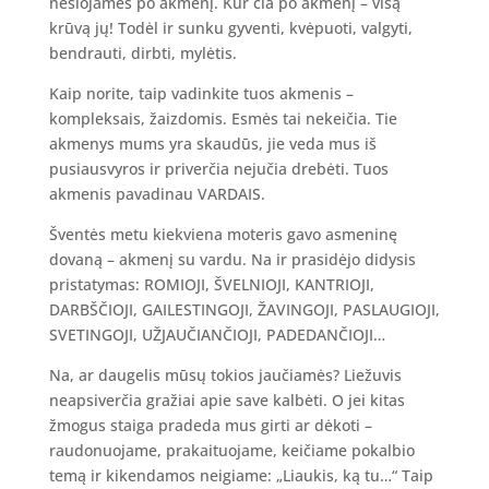
nešiojamės po akmenį. Kur čia po akmenį – visą
krūvą jų! Todėl ir sunku gyventi, kvėpuoti, valgyti,
bendrauti, dirbti, mylėtis.
Kaip norite, taip vadinkite tuos akmenis –
kompleksais, žaizdomis. Esmės tai nekeičia. Tie
akmenys mums yra skaudūs, jie veda mus iš
pusiausvyros ir priverčia nejučia drebėti. Tuos
akmenis pavadinau VARDAIS.
Šventės metu kiekviena moteris gavo asmeninę
dovaną – akmenį su vardu. Na ir prasidėjo didysis
pristatymas: ROMIOJI, ŠVELNIOJI, KANTRIOJI,
DARBŠČIOJI, GAILESTINGOJI, ŽAVINGOJI, PASLAUGIOJI,
SVETINGOJI, UŽJAUČIANČIOJI, PADEDANČIOJI…
Na, ar daugelis mūsų tokios jaučiamės? Liežuvis
neapsiverčia gražiai apie save kalbėti. O jei kitas
žmogus staiga pradeda mus girti ar dėkoti –
raudonuojame, prakaituojame, keičiame pokalbio
temą ir kikendamos neigiame: „Liaukis, ką tu…“ Taip