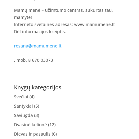
Mamų menė – užimtumo centras, sukurtas tau,
mamyte!
Interneto svetainės adresas: www.mamumene.lt
Dėl informacijos kreiptis:
rosana@mamumene.lt
, mob. 8 670 03073
Knygų kategorijos
Svečiai
(4)
Santykiai
(5)
Saviugda
(3)
Dvasinė kelionė
(12)
Dievas ir pasaulis
(6)