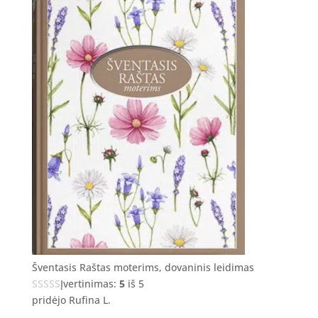
Šventasis Raštas moterims, dovaninis leidimas
Įvertinimas:
5
iš 5
pridėjo Rufina L.