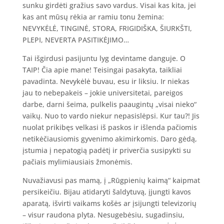
sunku girdėti gražius savo vardus. Visai kas kita, jei
kas ant mūsų rėkia ar ramiu tonu žemina:
NEVYKĖLĖ, TINGINĖ, STORA, FRIGIDIŠKA, ŠIURKŠTI,
PLEPI, NEVERTA PASITIKĖJIMO…
Tai išgirdusi pasijuntu lyg devintame danguje. O
TAIP! Čia apie mane! Teisingai pasakyta, taikliai
pavadinta. Nevykėlė buvau, esu ir liksiu. Ir niekas
jau to nebepakeis – jokie universitetai, pareigos
darbe, darni šeima, pulkelis paaugintų „visai nieko“
vaikų. Nuo to vardo niekur nepasislėpsi. Kur tau?! Jis
nuolat prikibęs velkasi iš paskos ir išlenda pačiomis
netikėčiausiomis gyvenimo akimirkomis. Daro gėdą,
įstumia į nepatogią padėtį ir priverčia susipykti su
pačiais mylimiausiais žmonėmis.
Nuvažiavusi pas mamą, į „Rūgpienių kaimą“ kaipmat
persikeičiu. Bijau atidaryti šaldytuvą, įjungti kavos
aparatą, išvirti vaikams košės ar įsijungti televizorių
– visur raudona plyta. Nesugebėsiu, sugadinsiu,