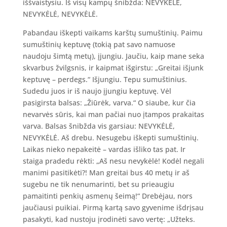
iššvaistysiu. Iš visų kampų šnibžda: NEVYKĖLĖ,
NEVYKĖLĖ, NEVYKĖLĖ.
Pabandau iškepti vaikams karštų sumuštinių. Paimu
sumuštinių keptuvę (tokią pat savo namuose
naudoju šimtą metų), įjungiu. Jaučiu, kaip mane seka
skvarbus žvilgsnis, ir kaipmat išgirstu: „Greitai išjunk
keptuvę – perdegs.“ Išjungiu. Tepu sumuštinius.
Sudedu juos ir iš naujo įjungiu keptuvę. Vėl
pasigirsta balsas: „Žiūrėk, varva.“ O siaube, kur čia
nevarvės sūris, kai man pačiai nuo įtampos prakaitas
varva. Balsas šnibžda vis garsiau: NEVYKĖLĖ,
NEVYKĖLĖ. Aš drebu. Nesugebu iškepti sumuštinių.
Laikas nieko nepakeitė – vardas išliko tas pat. Ir
staiga pradedu rėkti: „Aš nesu nevykėlė! Kodėl negali
manimi pasitikėti?! Man greitai bus 40 metų ir aš
sugebu ne tik nenumarinti, bet su prieaugiu
pamaitinti penkių asmenų šeimą!“ Drebėjau, nors
jaučiausi puikiai. Pirmą kartą savo gyvenime išdrįsau
pasakyti, kad nustoju įrodinėti savo vertę: „Užteks.