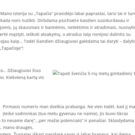
Mano istorija su „Tapačia“ prasidėjo labai paprastai, tarsi tai ir tur
kada nors nutikti. Dirbdama psichiatre kasdien susidurdavau ir
jomis, jų skausmais ir baimėmis, netektimis ir atradimais, nusivyl
vertė mąstyti, ieškoti atsakymų, o atradus taip norėjosi dalintis su
inojau kaip… Todėl šiandien džiaugiuosi galėdama tai daryti – dalyti
 „Tapačioje“!
ito… Džiaugiuosi šiuo
o. Kiekvieną kartą vis
Pirmasis numeris man dvelkia prabanga. Ne vien todėl, kad jį m
įteikė sodininkas (tuo metu gyvenau ne namie). Jis buvo tikras
 to nesame darę“, „per mažai potencialo“ ir panašiai. Sklaidydama
s, mano draugės,
ers. Žurnalas iškart pasidarė savas ir labai brangus. Kai išeina