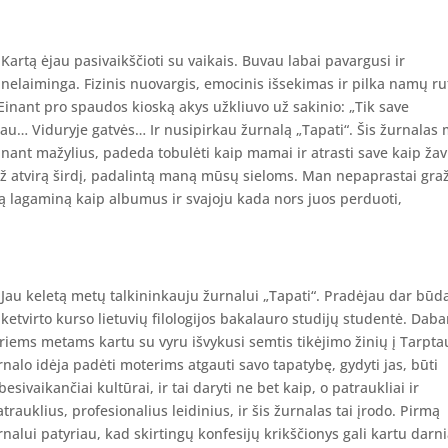
Kartą ėjau pasivaikščioti su vaikais. Buvau labai pavargusi ir
nelaiminga. Fizinis nuovargis, emocinis išsekimas ir pilka namų ru
 Einant pro spaudos kioską akys užkliuvo už sakinio: „Tik save
u… Viduryje gatvės… Ir nusipirkau žurnalą „Tapati“. Šis žurnalas
inant mažylius, padeda tobulėti kaip mamai ir atrasti save kaip ža
už atvirą širdį, padalintą maną mūsų sieloms. Man nepaprastai gra
ą lagaminą kaip albumus ir svajoju kada nors juos perduoti,
Jau keletą metų talkininkauju žurnalui „Tapati“. Pradėjau dar bū
ketvirto kurso lietuvių filologijos bakalauro studijų studentė. Daba
eriems metams kartu su vyru išvykusi semtis tikėjimo žinių į Tarpta
urnalo idėja padėti moterims atgauti savo tapatybę, gydyti jas, būti
esivaikančiai kultūrai, ir tai daryti ne bet kaip, o patraukliai ir
patrauklius, profesionalius leidinius, ir šis žurnalas tai įrodo. Pirmą
lui patyriau, kad skirtingų konfesijų krikščionys gali kartu darni