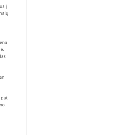
us į
rnalų
iena
je.
las
man
 pat
mo.