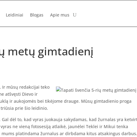
Leidiniai
Blogas
Apie mus
ių metų gimtadienį
 Ir mūsų redakcijai teko
e atšvęsti Dievo ir
uklą ir aukojomės bei tikėjome drauge. Mūsų gimtadienio proga
iūsia prie šio leidinio.
. Gal dėl to, kad vyras juokauja sakydamas, kad žurnalas yra ketvir
 vyras ne vieną fotosesiją atlaikė, jaunėlei Teklei ir Mikui tenka
ina mums platindama žurnalus ar dirbdama kitus atsakingus darbus