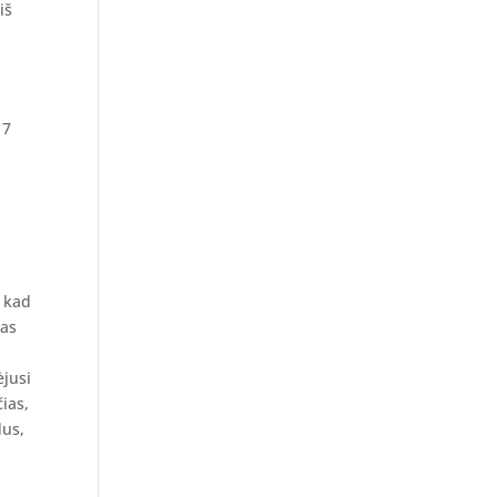
iš
, kad
nas
ėjusi
ias,
dus,