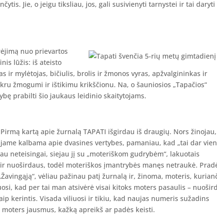
čytis. Jie, o jeigu tiksliau, jos, gali susivienyti tarnystei ir tai daryti 
ėjimą nuo prievartos
is lūžis: iš ateisto
 ir mylėtojas, bičiulis, brolis ir žmonos vyras, apžvalgininkas ir
tikru žmogumi ir ištikimu krikščionu. Na, o šauniosios „Tapačios“
bę prabilti šio jaukaus leidinio skaitytojams.
Pirmą kartą apie žurnalą TAPATI išgirdau iš draugių. Nors žinojau
jame kalbama apie dvasines vertybes, pamaniau, kad „tai dar vie
au neteisingai, siejau jį su „moteriškom gudrybėm“, lakuotais
o ir nuoširdaus, todėl moteriškos įmantrybės manęs netraukė. Prad
Žavingąją“, vėliau pažinau patį žurnalą ir, žinoma, moteris, kurianč
iuosi, kad per tai man atsivėrė visai kitoks moters pasaulis – nuošir
aip kerintis. Visada viliuosi ir tikiu, kad naujas numeris sužadins
s moters jausmus, kažką apreikš ar padės keisti.