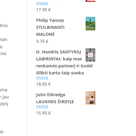
17,95
€
Įvertinimas:
5.00
iš 5
Philip Yancey
tina
STULBINANTI
MALONĖ
 man
9,75
€
vų
H. Hendrix SANTYKIŲ
žios
LABIRINTAI: kaip mes
renkamės partnerį ir kodėl
išlikti kartu taip sunku
18,95
€
Įvertinimas:
5.00
iš 5
dama
John Eldredge
r jau
LAUKINIS ŠIRDYJE
utinį
15,95
€
Įvertinimas:
5.00
iš 5
ai