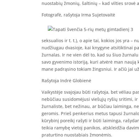
nuostabių žmonių, šaltinių – kad vilties srovė a
Fotografė, rašytoja Irma Sujetovaitė
seksualios ir t. t.), o apie tai, kokios jos yra 
nudžiugau dvasioje, kai knygyne atsitiktinai p
žurnalas. Ir ne vien dėl to, kad su šiuo žurnal
savo gyvenimo istoriją, kuri atvėrė man naują k
mane padrąsino tokiam žingsniui. Ir ačiū jai už
Rašytoja Indrė Globienė
Vaikystėje svajojau būti rašytoja, bet vėliau pas
nebūčiau susidomėjusi viešųjų ryšių sritimi, ir
žurnaliste, bet nežinau, ar būčiau laiminga, 
geromis. Prieš penkerius metus tapusi žurnalo
kūrybinį poreikį rašyti ir būti laiminga, rašyda
teikia ramybę vietoj panikos, atskleidžia dav
praturtino nuostabiais žmonėmis.