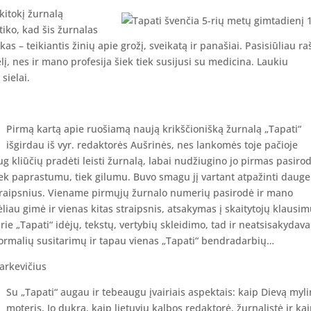
kitokį žurnalą
iko, kad šis žurnalas
as – teikiantis žinių apie grožį, sveikatą ir panašiai. Pasisiūliau ra
lį, nes ir mano profesija šiek tiek susijusi su medicina. Laukiu
sielai.
Pirmą kartą apie ruošiamą naują krikščionišką žurnalą „Tapati“
išgirdau iš vyr. redaktorės Aušrinės, nes lankomės toje pačioje
 kliūčių pradėti leisti žurnalą, labai nudžiugino jo pirmas pasiro
iek paprastumu, tiek gilumu. Buvo smagu jį vartant atpažinti dauge
straipsnius. Viename pirmųjų žurnalo numerių pasirodė ir mano
iau gimė ir vienas kitas straipsnis, atsakymas į skaitytojų klausi
rie „Tapati“ idėjų, tekstų, vertybių skleidimo, tad ir neatsisakydav
 formalių susitarimų ir tapau vienas „Tapati“ bendradarbių…
arkevičius
Su „Tapati“ augau ir tebeaugu įvairiais aspektais: kaip Dievą myli
moteris, Jo dukra, kaip lietuvių kalbos redaktorė, žurnalistė ir ka