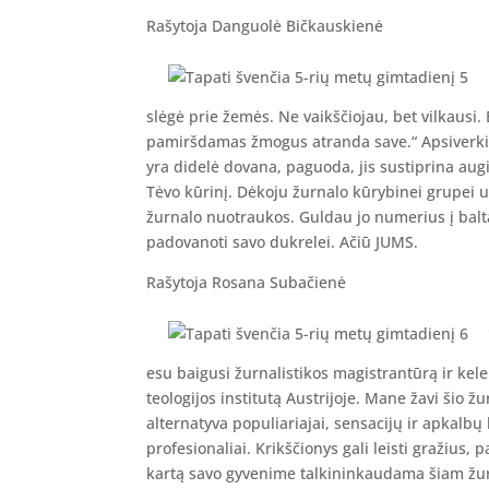
Rašytoja Danguolė Bičkauskienė
slėgė prie žemės. Ne vaikščiojau, bet vilkausi.
pamiršdamas žmogus atranda save.“ Apsiverkia
yra didelė dovana, paguoda, jis sustiprina aug
Tėvo kūrinį. Dėkoju žurnalo kūrybinei grupei 
žurnalo nuotraukos. Guldau jo numerius į balt
padovanoti savo dukrelei. Ačiū JUMS.
Rašytoja Rosana Subačienė
esu baigusi žurnalistikos magistrantūrą ir kel
teologijos institutą Austrijoje. Mane žavi šio ž
alternatyva populiariajai, sensacijų ir apkalbų b
profesionaliai. Krikščionys gali leisti gražius, 
kartą savo gyvenime talkininkaudama šiam žurna