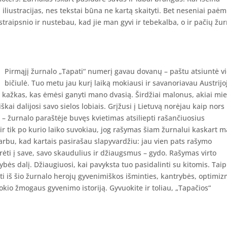
į iliustracijas, nes tekstai būna ne kartą skaityti. Bet neseniai paėm
straipsnio ir nustebau, kad jie man gyvi ir tebekalba, o ir pačių žu
Pirmąjį žurnalo „Tapati“ numerį gavau dovanų – paštu atsiuntė v
bičiulė. Tuo metu jau kurį laiką mokiausi ir savanoriavau Austrijo
 kažkas, kas ėmėsi ganyti mano dvasią. Širdžiai malonus, akiai mie
ai dalijosi savo sielos lobiais. Grįžusi į Lietuvą norėjau kaip nors
 – žurnalo paraštėje buvęs kvietimas atsiliepti rašančiuosius
 ir tik po kurio laiko suvokiau, jog rašymas šiam žurnalui kaskart 
arbu, kad kartais pasirašau slapyvardžiu: jau vien pats rašymo
iūrėti į save, savo skaudulius ir džiaugsmus – gydo. Rašymas virto
ybės dalį. Džiaugiuosi, kai pavyksta tuo pasidalinti su kitomis. Taip
nti iš šio žurnalo herojų gyvenimiškos išminties, kantrybės, optimiz
okio žmogaus gyvenimo istoriją. Gyvuokite ir toliau, „Tapačios“