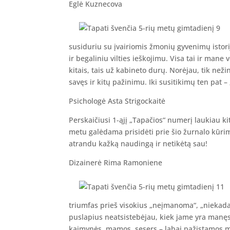
Eglė Kuznecova
susiduriu su įvairiomis žmonių gyvenimų istori
ir begaliniu vilties ieškojimu. Visa tai ir mane 
kitais, tais už kabineto durų. Norėjau, tik než
savęs ir kitų pažinimu. Iki susitikimų ten pat –
Psichologė Asta Strigockaitė
Perskaičiusi 1-ąjį „Tapačios“ numerį laukiau k
metu galėdama prisidėti prie šio žurnalo kūrim
atrandu kažką naudingą ir netikėtą sau!
Dizainerė Rima Ramoniene
triumfas prieš visokius „neįmanoma“, „niekada
puslapius neatsistebėjau, kiek jame yra manę
kaimynės, mamos, sesers – labai pažįstamos mot