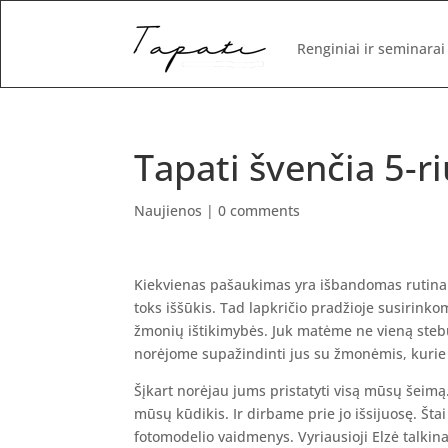
Renginiai ir seminarai
Tapati švenčia 5-r
Naujienos
|
0 comments
Kiekvienas pašaukimas yra išbandomas rutina.
toks iššūkis. Tad lapkričio pradžioje susirinkom
žmonių ištikimybės. Juk matėme ne vieną steb
norėjome supažindinti jus su žmonėmis, kurie tr
Šįkart norėjau jums pristatyti visą mūsų šeimą
mūsų kūdikis. Ir dirbame prie jo išsijuosę. Štai
fotomodelio vaidmenys. Vyriausioji Elzė talk