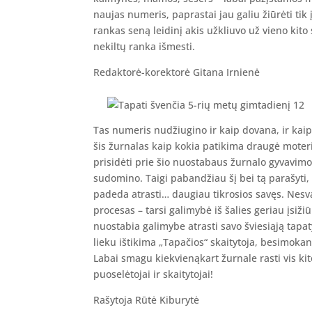
naujas numeris, paprastai jau galiu žiūrėti tik 
rankas seną leidinį akis užkliuvo už vieno kito 
nekiltų ranka išmesti.
Redaktorė-korektorė Gitana Irnienė
Tas numeris nudžiugino ir kaip dovana, ir kaip
šis žurnalas kaip kokia patikima draugė moterišk
prisidėti prie šio nuostabaus žurnalo gyvavimo
sudomino. Taigi pabandžiau šį bei tą parašyti,
padeda atrasti… daugiau tikrosios savęs. Nesv
procesas – tarsi galimybė iš šalies geriau įsiž
nuostabia galimybe atrasti savo šviesiąją tapat
lieku ištikima „Tapačios“ skaitytoja, besimoka
Labai smagu kiekvienąkart žurnale rasti vis kit
puoselėtojai ir skaitytojai!
Rašytoja Rūtė Kiburytė