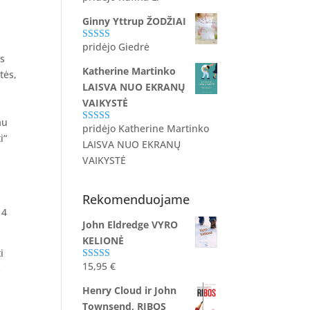
5
iš 5
Ginny Yttrup ŽODŽIAI
pridėjo Giedrė
Įvertinimas:
is
5
iš 5
Katherine Martinko
tės,
LAISVA NUO EKRANŲ
VAIKYSTĖ
au
pridėjo Katherine Martinko
Įvertinimas:
i“
5
iš 5
LAISVA NUO EKRANŲ
VAIKYSTĖ
Rekomenduojame
John Eldredge VYRO
KELIONĖ
i
15,95
€
s
Įvertinimas:
5.00
iš 5
Henry Cloud ir John
Townsend, RIBOS