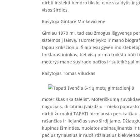
dirbti ir siekti bendro tikslo, o ne skaldytis ir gin
visos širdies.
Rašytoja Gintarė Minkevičienė
Gimiau 1970 m., tad esu žmogus išgyvenęs per
sistemos į laisvę. Tuomet įvyko ir mano biografin
tapau krikščioniu. Šiaip esu gyvenimo stebėtojas
tinklaraštininkas, bet visų pirma trokštu būti 
moterys mane susirado pačios ir suteikė galimy
Rašytojas Tomas Viluckas
moteriškas skaitalėlis“. Moteriškumą suvokdav
nagučiais, dirbtiniu įvaizdžiu – nieko paprast
dirbti žurnalui TAPATI pirmiausia perskaičiau „
rašančias ir liejančias savo širdį jame. Džiaug
kupinas išminties, nuolatos atsinaujinantis ir t
pačius tyriausius ir nuoširdžiausius kiekvieno