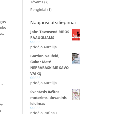
Tėvams
(7)
Renginiai
(1)
ogus
Naujausi atsiliepimai
koks
John Townsend RIBOS
ys,
PAAUGLIAMS
pridėjo Aurelija
Įvertinimas:
5
iš 5
Gordon Neufeld,
Gabor Maté
NEPRARASKIME SAVO
VAIKŲ
pridėjo Aurelija
 –
Įvertinimas:
5
iš 5
Šventasis Raštas
moterims, dovaninis
leidimas
ėti
u
pridėjo Rufina L.
Įvertinimas: