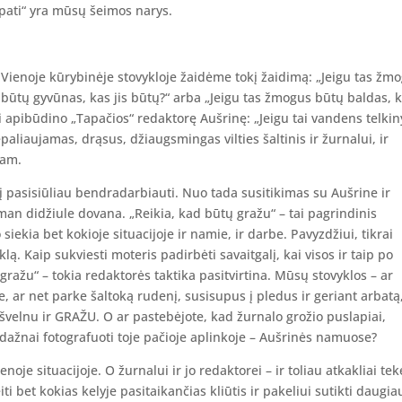
apati“ yra mūsų šeimos narys.
Vienoje kūrybinėje stovykloje žaidėme tokį žaidimą: „Jeigu tas žm
būtų gyvūnas, kas jis būtų?“ arba „Jeigu tas žmogus būtų baldas, 
i apibūdino „Tapačios“ redaktorę Aušrinę: „Jeigu tai vandens telkin
 nepaliaujamas, drąsus, džiaugsmingas vilties šaltinis ir žurnalui, ir
iam.
 pasisiūliau bendradarbiauti. Nuo tada susitikimas su Aušrine ir
an didžiule dovana. „Reikia, kad būtų gražu“ – tai pagrindinis
siekia bet kokioje situacijoje ir namie, ir darbe. Pavyzdžiui, tikrai
ą. Kaip sukviesti moteris padirbėti savaitgalį, kai visos ir taip po
ražu“ – tokia redaktorės taktika pasitvirtina. Mūsų stovyklos – ar
 ar net parke šaltoką rudenį, susisupus į pledus ir geriant arbatą,
švelnu ir GRAŽU. O ar pastebėjote, kad žurnalo grožio puslapiai,
 dažnai fotografuoti toje pačioje aplinkoje – Aušrinės namuose?
noje situacijoje. O žurnalui ir jo redaktorei – ir toliau atkakliai tek
ti bet kokias kelyje pasitaikančias kliūtis ir pakeliui sutikti daugia