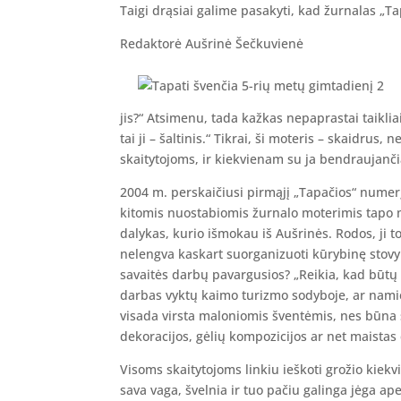
Taigi drąsiai galime pasakyti, kad žurnalas „T
Redaktorė Aušrinė Šečkuvienė
jis?“ Atsimenu, tada kažkas nepaprastai taiklia
tai ji – šaltinis.“ Tikrai, ši moteris – skaidrus,
skaitytojoms, ir kiekvienam su ja bendraujanč
2004 m. perskaičiusi pirmąjį „Tapačios“ numerį
kitomis nuostabiomis žurnalo moterimis tapo m
dalykas, kurio išmokau iš Aušrinės. Rodos, ji to 
nelengva kaskart suorganizuoti kūrybinę stovykl
savaitės darbų pavargusios? „Reikia, kad būtų g
darbas vyktų kaimo turizmo sodyboje, ar namie,
visada virsta maloniomis šventėmis, nes būna 
dekoracijos, gėlių kompozicijos ar net maistas
Visoms skaitytojoms linkiu ieškoti grožio kiekvie
sava vaga, švelnia ir tuo pačiu galinga jėga apei