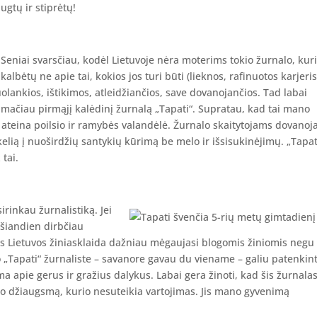
ugtų ir stiprėtų!
Seniai svarsčiau, kodėl Lietuvoje nėra moterims tokio žurnalo, kur
kalbėtų ne apie tai, kokios jos turi būti (lieknos, rafinuotos karjeris
– nuolankios, ištikimos, atleidžiančios, save dovanojančios. Tad labai
amačiau pirmąjį kalėdinį žurnalą „Tapati“. Supratau, kad tai mano
u ateina poilsio ir ramybės valandėlė. Žurnalo skaitytojams dovanoj
elią į nuoširdžių santykių kūrimą be melo ir išsisukinėjimų. „Tapat
 tai.
irinkau žurnalistiką. Jei
 šiandien dirbčiau
nes Lietuvos žiniasklaida dažniau mėgaujasi blogomis žiniomis negu
 „Tapati“ žurnaliste – savanore gavau du viename – galiu patenkint
ma apie gerus ir gražius dalykus. Labai gera žinoti, kad šis žurnala
imo džiaugsmą, kurio nesuteikia vartojimas. Jis mano gyvenimą