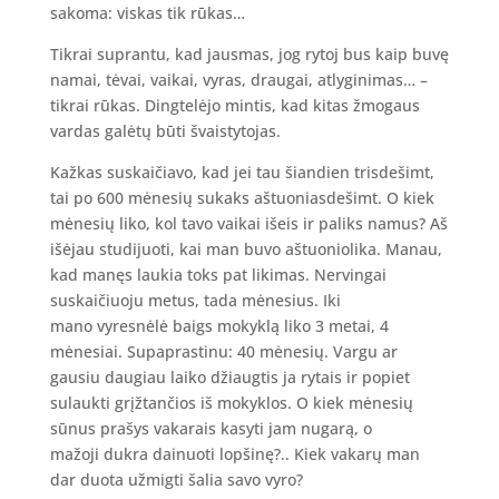
sakoma: viskas tik rūkas…
Tikrai suprantu, kad jausmas, jog rytoj bus kaip buvę
namai, tėvai, vaikai, vyras, draugai, atlyginimas… –
tikrai rūkas. Dingtelėjo mintis, kad kitas žmogaus
vardas galėtų būti švaistytojas.
Kažkas suskaičiavo, kad jei tau šiandien trisdešimt,
tai po 600 mėnesių sukaks aštuoniasdešimt. O kiek
mėnesių liko, kol tavo vaikai išeis ir paliks namus? Aš
išėjau studijuoti, kai man buvo aštuoniolika. Manau,
kad manęs laukia toks pat likimas. Nervingai
suskaičiuoju metus, tada mėnesius. Iki
mano vyresnėlė baigs mokyklą liko 3 metai, 4
mėnesiai. Supaprastinu: 40 mėnesių. Vargu ar
gausiu daugiau laiko džiaugtis ja rytais ir popiet
sulaukti grįžtančios iš mokyklos. O kiek mėnesių
sūnus prašys vakarais kasyti jam nugarą, o
mažoji dukra dainuoti lopšinę?.. Kiek vakarų man
dar duota užmigti šalia savo vyro?