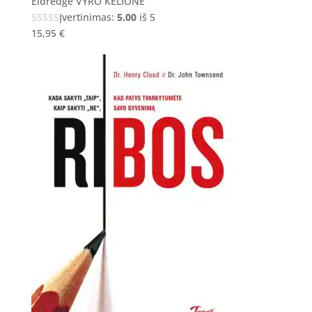
Eldredge VYRO KELIONĖ
Įvertinimas:
5.00
iš 5
15,95
€