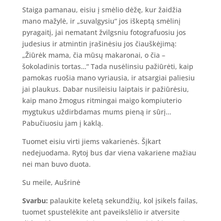
Staiga pamanau, eisiu į smėlio dėžę, kur žaidžia
mano mažylė, ir „suvalgysiu“ jos iškeptą smėlinį
pyragaitį, jai nematant žvilgsniu fotografuosiu jos
judesius ir atmintin įrašinėsiu jos čiauškėjimą:
„Žiūrėk mama, čia mūsų makaronai, o čia –
šokoladinis tortas…“ Tada nusėlinsiu pažiūrėti, kaip
pamokas ruošia mano vyriausia, ir atsargiai paliesiu
jai plaukus. Dabar nusileisiu laiptais ir pažiūrėsiu,
kaip mano žmogus ritmingai maigo kompiuterio
mygtukus uždirbdamas mums pieną ir sūrį…
Pabučiuosiu jam į kaklą.
Tuomet eisiu virti jiems vakarienės. Šįkart
nedejuodama. Rytoj bus dar viena vakariene mažiau
nei man buvo duota.
Su meile, Aušrinė
Svarbu:
palaukite keletą sekundžių, kol įsikels failas,
tuomet spustelėkite ant paveikslėlio ir atversite