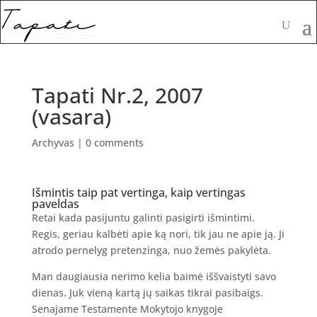
Tapati Nr.2, 2007
(vasara)
Archyvas
|
0 comments
Išmintis taip pat vertinga, kaip vertingas
paveldas
Retai kada pasijuntu galinti pasigirti išmintimi.
Regis, geriau kalbėti apie ką nori, tik jau ne apie ją. Ji
atrodo pernelyg pretenzinga, nuo žemės pakylėta.
Man daugiausia nerimo kelia baimė iššvaistyti savo
dienas. Juk vieną kartą jų saikas tikrai pasibaigs.
Senajame Testamente Mokytojo knygoje