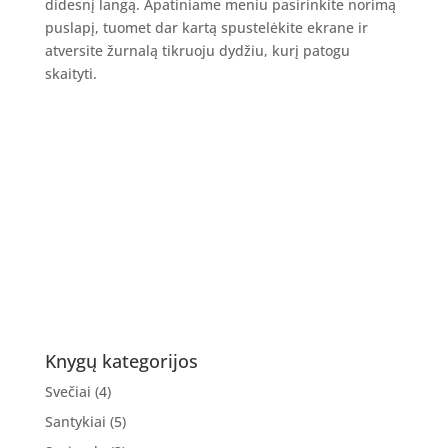
didesnį langą. Apatiniame meniu pasirinkite norimą
puslapį, tuomet dar kartą spustelėkite ekrane ir
atversite žurnalą tikruoju dydžiu, kurį patogu
skaityti.
Knygų kategorijos
Svečiai
(4)
Santykiai
(5)