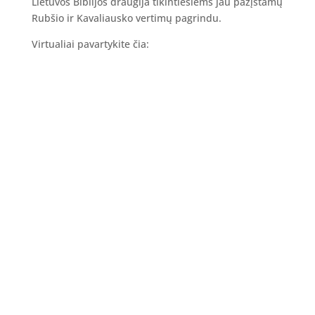
Lietuvos Biblijos draugija tikintiesiems jau pažįstamų
Rubšio ir Kavaliausko vertimų pagrindu.
Virtualiai pavartykite čia: