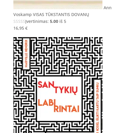
Ann
Voskamp VISAS TŪKSTANTIS DOVANŲ
Įvertinimas:
5.00
iš 5
16,95
€