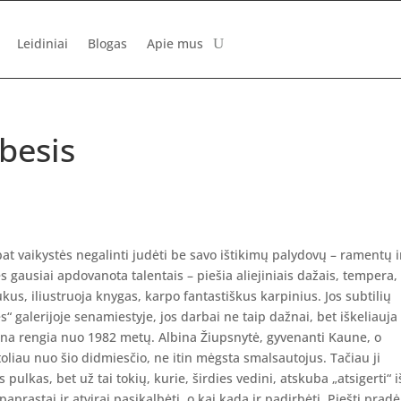
Leidiniai
Blogas
Apie mus
ebesis
at vaikystės negalinti judėti be savo ištikimų palydovų – ramentų i
s gausiai apdovanota talentais – piešia aliejiniais dažais, tempera,
kus, iliustruoja knygas, karpo fantastiškus karpinius. Jos subtilių
“ galerijoje senamiestyje, jos darbai ne taip dažnai, bet iškeliauja 
bina rengia nuo 1982 metų. Albina Žiupsnytė, gyvenanti Kaune, o
oliau nuo šio didmiesčio, ne itin mėgsta smalsautojus. Tačiau ji
s pulkas, bet už tai tokių, kurie, širdies vedini, atskuba „atsigerti“ i
rastai ir atvirai pasikalbėti, o kai kada ir padirbėti. Piešti pradė