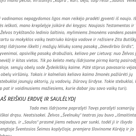
yti mano pečiai, virstantys „kupra“, kuri, deja, taip retai „Saulos“ veik
ai vadinamos nepagydomos ligos man reikėjo pradėti gyventi iš naujo. I
s ieškoti, mano krepšelyje įsikūrė dvi knygos: Naujasis Testamentas ir
dury Želvos trykštančio ledinio šaltinio, mylimiems žmonėms vandens pasė
 kartu su mokyklos vaikų teatriuko kūrėja vadove ir režisiere Zita Butišk
) išdrįsome iškelti į mažųjų lėliukų sceną pasaką „Dievdirbio širdis“,
yvenimai, apsivilkę pasakų drabužiais, keliavo per Lietuvą: nuo Želvos 
evėžį ir kitas vietas. Tik po keleto metų išdrįsome pirmą kartą pasirod
e, senųjų obelų sode Žydeikiškių kaime. Pūtė stiprus pavasario vėjas
belų viršūnių. Takais ir kalneliais keliavo kaimo žmonės pažiūrėti jų
tebuklai jaunųjų aktorių, jų vadovių, žiūrovų širdyse. Tokie stebuklai, 
 pat ir vaidinusiems mažiesiems, kurie dabar jau savo vaikų turi).
AŠ REIŠKIU ERDVĘ IR SAULĖLYDĮ
Tada mes išdrįsome paprašyti Tavęs parašyti scenarijų
iškai drąsu. Neatsisakei. Želvos „Švelnukų“ teatras jau buvo „išmaitinta
ajautęs, ir „Saulos“ prasmė jiems nebuvo per sunki, todėl ji ir išvydo
engtoje Šventosios Šeimos koplyčioje, premjera šlovinome Kūrėją ir jo
debesų.