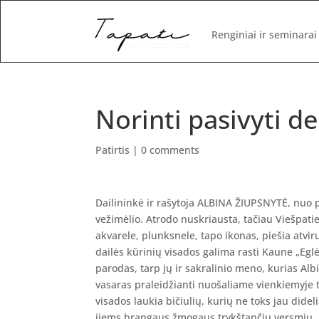
Renginiai ir seminarai
Norinti pasivyti d
Patirtis
|
0 comments
Dailininkė ir rašytoja ALBINA ŽIUPSNYTĖ, nuo p
vežimėlio. Atrodo nuskriausta, tačiau Viešpatie
akvarele, plunksnele, tapo ikonas, piešia atviru
dailės kūrinių visados galima rasti Kaune „Eglės
parodas, tarp jų ir sakralinio meno, kurias Al
vasaras praleidžianti nuošaliame vienkiemyje t
visados laukia bičiulių, kurių ne toks jau dideli
jiems brangaus žmogaus trykštančių versmių, pap