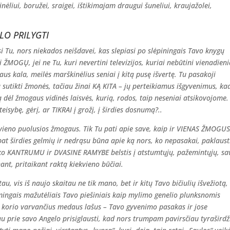
tinėliui, boružei, sraigei, ištikimajam draugui šuneliui, kraujažolei,
LO PRILYGTI
 Tu, nors niekados neišdavei, kas slepiasi po slėpiningais Tavo knygų
i ŽMOGŲ, jei ne Tu, kuri nevertini televizijos, kuriai nebūtini vienadieni
aus kala, meilės marškinėlius seniai į kitą pusę išvertę. Tu pasakoji
utikti žmonės, tačiau žinai KĄ KITA – jų perteikiamus išgyvenimus, ka
ą dėl žmogaus vidinės laisvės, kurią, rodos, taip neseniai atsikovojome
eisybę, gėrį, ar TIKRAI į grožį, į širdies dosnumą?..
kvieno puolusios žmogaus. Tik Tu pati apie save, kaip ir VIENAS ŽMOGUS
i pat širdies gelmių ir nedrąsu būna apie ką nors, ko nepasakai, paklaust
o KANTRUMU ir DVASINE RAMYBE belstis į atstumtųjų, pažemintųjų, sa
nant, pritaikant raktą kiekvieno būčiai.
tau, vis iš naujo skaitau ne tik mano, bet ir kitų Tavo bičiulių išvežiotą,
ismingais mažutėliais Tavo piešiniais kaip mylimo genelio plunksnomis
ių korio varvančius medaus lašus – Tavo gyvenimo pasakas ir jose
u prie savo Angelo prisiglausti, kad nors trumpam pavirsčiau tyraširdž