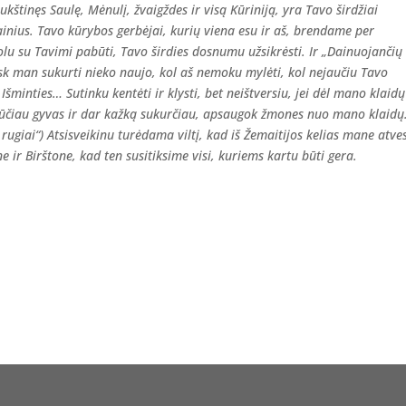
aukštinęs Saulę, Mėnulį, žvaigždes ir visą Kūriniją, yra Tavo širdžiai
nius. Tavo kūrybos gerbėjai, kurių viena esu ir aš, brendame per
olu su Tavimi pabūti, Tavo širdies dosnumu užsikrėsti. Ir „Dainuojančių
eisk man sukurti nieko naujo, kol aš nemoku mylėti, kol nejaučiu Tavo
Išminties… Sutinku kentėti ir klysti, bet neištversiu, jei dėl mano klaidų
š būčiau gyvas ir dar kažką sukurčiau, apsaugok žmones nuo mano klaid
ugiai“) Atsisveikinu turėdama viltį, kad iš Žemaitijos kelias mane atves
ir Birštone, kad ten susitiksime visi, kuriems kartu būti gera.