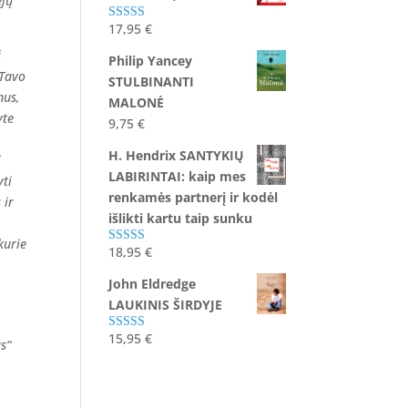
ėjų
17,95
€
Įvertinimas:
5.00
iš 5
š
Philip Yancey
 Tavo
STULBINANTI
mus,
MALONĖ
yte
9,75
€
H. Hendrix SANTYKIŲ
į
LABIRINTAI: kaip mes
yti
renkamės partnerį ir kodėl
 ir
išlikti kartu taip sunku
kurie
18,95
€
Įvertinimas:
5.00
iš 5
John Eldredge
LAUKINIS ŠIRDYJE
15,95
€
Įvertinimas:
s“
5.00
iš 5