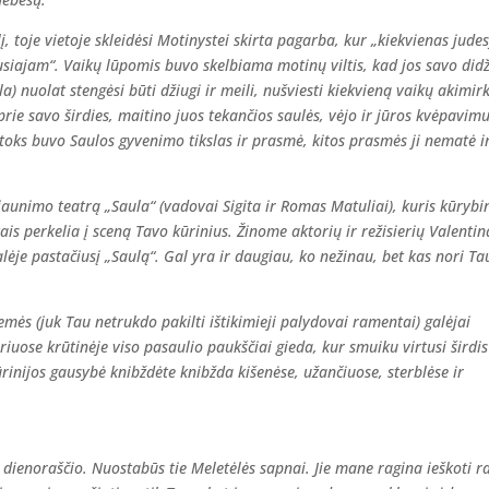
, toje vietoje skleidėsi Motinystei skirta pagarba, kur „kiekvienas judes
siajam“. Vaikų lūpomis buvo skelbiama motinų viltis, kad jos savo didž
la) nuolat stengėsi būti džiugi ir meili, nušviesti kiekvieną vaikų akimir
ie savo širdies, maitino juos tekančios saulės, vėjo ir jūros kvėpavimu
– toks buvo Saulos gyvenimo tikslas ir prasmė, kitos prasmės ji nematė i
jaunimo teatrą „Saula“ (vadovai Sigita ir Romas Matuliai), kuris kūrybi
kais perkelia į sceną Tavo kūrinius. Žinome aktorių ir režisierių Valentin
ėje pastačiusį „Saulą“. Gal yra ir daugiau, ko nežinau, bet kas nori Ta
mės (juk Tau netrukdo pakilti ištikimieji palydovai ramentai) galėjai
riuose krūtinėje viso pasaulio paukščiai gieda, kur smuiku virtusi širdis
rinijos gausybė knibždėte knibžda kišenėse, užančiuose, sterblėse ir
nų dienoraščio. Nuostabūs tie Meletėlės sapnai. Jie mane ragina ieškoti r