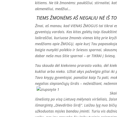
kitiems. Ne tik žmonėms: paukščiui, stirnait
ei, ka
akmenėliui, medžiui…
TIEMS ŽMONĖMS AŠ NEGALIU NĖ IŠ TO
Žinai, aš manau, kad VIENAS ŽMOGUS tai tikrai esi
gyventojų vardais. Kas kitas galėtų taip išaukštint
laikraščiai, kuriuose žmonės vienas kitą prie kryži
medžiams apie ŽMOGŲ, apie kurį Tau papasakoja s
baigia nunykti polėkio ir šviesos sparnai, skausm
dabar neša mus šitie sparnai – ar TIKRAI į šviesą, t
Tau skauda dėl kiekvieno prarasto vaiko, dėl kie
kukliai arba nieko. Užtat akys pažvelgia giliai ik
Tavo knygų gyventojai, panašiai kaip Tu pati,
mok
negalias slepiančiųjų širdis – nežeidžiant, nežemi
Skai
išnešiotą po visą Lietuvą mėlynais viršeliais, ža
išmargintą „Dievdirbio širdį“. Laižau lyg nuo bič
užkoduotas mįsles bandau įminti. Turiu vis dažnia