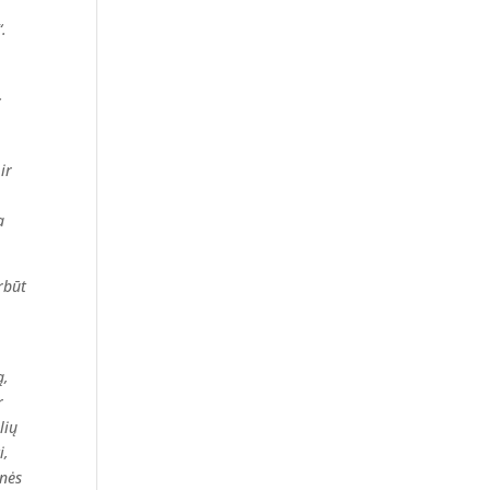
“.
,
ir
a
rbūt
ą,
r
lių
i,
onės