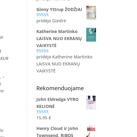
5
iš 5
Ginny Yttrup ŽODŽIAI
pridėjo Giedrė
Įvertinimas:
5
iš 5
Katherine Martinko
ai
LAISVA NUO EKRANŲ
VAIKYSTĖ
d
pridėjo Katherine Martinko
Įvertinimas:
. KUR
5
iš 5
LAISVA NUO EKRANŲ
VAIKYSTĖ
, –
i.
Rekomenduojame
vo
John Eldredge VYRO
KELIONĖ
15,95
€
Įvertinimas:
5.00
iš 5
Henry Cloud ir John
iu
Townsend, RIBOS