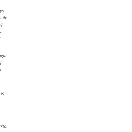
ys,
iule
ką,
,
r
ngai
ą
u
 iš
akto,