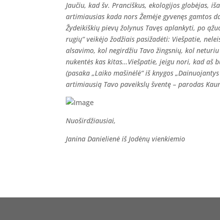
Jaučiu, kad šv. Pranciškus, ekologijos globėjas, iš
artimiausias kada nors Žemėje gyvenęs gamtos dai
Žydeikiškių pievų žolynus Tavęs aplankyti, po ąžu
rugių“ veikėjo žodžiais pasižadėti: Viešpatie, nel
alsavimo, kol negirdžiu Tavo žingsnių, kol neturiu 
nukentės kas kitas…Viešpatie, jeigu nori, kad a
(pasaka „Laiko mašinėlė“ iš knygos „Dainuojantys r
artimiausią Tavo paveikslų šventę – parodas Kaune 
Nuoširdžiausiai,
Janina Danielienė iš Jodėnų vienkiemio