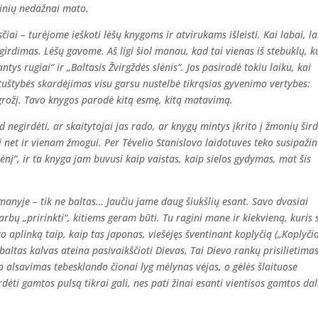
rinių nedažnai mato.
sčiai – turėjome ieškoti lėšų knygoms ir atvirukams išleisti. Kai labai, l
 girdimas. Lėšų gavome. Aš ligi šiol manau, kad tai vienas iš stebuklų, k
ys rugiai“ ir „Baltasis Žvirgždės slėnis“. Jos pasirodė tokiu laiku, kai
tuštybės skardėjimas visu garsu nustelbė tikrąsias gyvenimo vertybes:
grožį. Tavo knygos parodė kitą esmę, kitą matavimą.
d negirdėti, ar skaitytojai jas rado, ar knygų mintys įkrito į žmonių šird
 net ir vienam žmogui. Per Tėvelio Stanislovo laidotuves teko susipažin
lėnį“, ir ta knyga jam buvusi kaip vaistas, kaip sielos gydymas, mat šis
 manyje – tik ne baltas… Jaučiu jame daug šiukšlių esant. Savo dvasiai
arbų „pririnkti“, kitiems geram būti. Tu ragini mane ir kiekvieną, kuris 
vo aplinką taip, kaip tas japonas, viešėjęs šventinant koplyčią („Koplyčia
 baltas kalvas ateina pasivaikščioti Dievas. Tai Dievo rankų prisilietima
 alsavimas tebesklando čionai lyg mėlynas vėjas, o gėlės šlaituose
dėti gamtos pulsą tikrai gali, nes pati žinai esanti vientisos gamtos dal