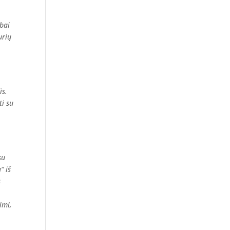
abai
urių
is.
ti su
su
“ iš
s
imi,