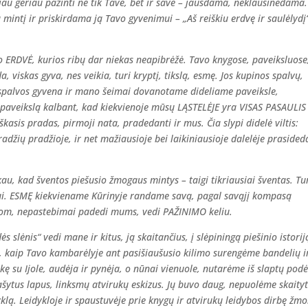
iau geriau pažinti ne tik Tave, bet ir save – jausdama, neklausinėdama.
mintį ir priskirdama ją Tavo gyvenimui – „Aš reiškiu erdvę ir saulėlydį
 ERDVĖ, kurios ribų dar niekas neapibrėžė. Tavo knygose, paveiksluose
, viskas gyva, nes veikia, turi kryptį, tikslą, esmę. Jos kupinos spalvų,
spalvos gyvena ir mano šeimai dovanotame dideliame paveiksle,
 paveikslą kalbant, kad kiekvienoje mūsų LĄSTELĖJE yra VISAS PASAULIS 
kasis pradas, pirmoji nata, pradedanti ir mus. Čia slypi didelė viltis:
adžių pradžioje, ir net mažiausioje bei laikiniausioje dalelėje prasided
akau, kad šventos piešusio žmogaus mintys – taigi tikriausiai šventas. Tu
ui. ESMĘ kiekviename Kūrinyje randame savą, pagal savąjį kompasą
čiom, nepastebimai padedi mums, vedi PAŽINIMO keliu.
 slėnis“ vedi mane ir kitus, ją skaitančius, į slėpiningą piešinio istorij
i, kaip Tavo kambarėlyje ant pasišiaušusio kilimo surengėme bandelių i
ę su Ijole, audėja ir pynėja, o nūnai vienuole, nutarėme iš slaptų podė
rašytus lapus, linksmų atvirukų eskizus. Jų buvo daug, nepuolėme skaityt
yklą. Leidykloje ir spaustuvėje prie knygų ir atvirukų leidybos dirbę žm