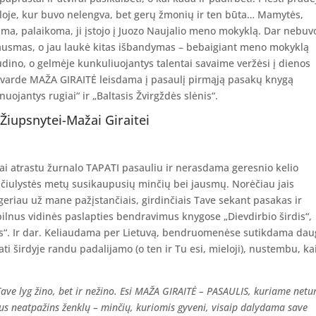
ykloje, kur buvo nelengva, bet gerų žmonių ir ten būta… Mamytės,
ama, palaikoma, ji įstojo į Juozo Naujalio meno mokyklą. Dar nebuv
skausmas, o jau laukė kitas išbandymas – bebaigiant meno mokyklą
dino, o gelmėje kunkuliuojantys talentai savaime veržėsi į dienos
pyvarde MAŽA GIRAITĖ leisdama į pasaulį pirmąją pasakų knygą
uojantys rugiai“ ir „Baltasis Žvirgždės slėnis“.
 Žiupsnytei-Mažai Giraitei
i atrastu žurnalo TAPATI pasauliu ir nerasdama geresnio kelio
bičiulystės metų susikaupusių minčių bei jausmų. Norėčiau jais
ų geriau už mane pažįstančiais, girdinčiais Tave sekant pasakas ir
ilnus vidinės paslapties bendravimus knygose „Dievdirbio širdis“,
ėnis“. Ir dar. Keliaudama per Lietuvą, bendruomenėse sutikdama dau
ti širdyje randu padalijamo (o ten ir Tu esi, mieloji), nustembu, ka
Tave lyg žino, bet ir nežino. Esi MAŽA GIRAITĖ – PASAULIS, kuriame netur
gus ne
atpažins ženklų – minčių, kuriomis gyveni, visaip dalydama save