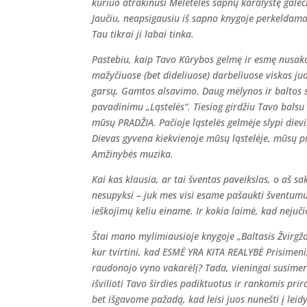
kuriuo atrakinusi Meletėlės sapnų karalystę galėč
Jaučiu, neapsigausiu iš sapno knygoje perkeldama 
Tau tikrai ji labai tinka.
Pastebiu, kaip Tavo Kūrybos gelmę ir esmę nusako
mažyčiuose (bet dideliuose) darbeliuose viskas juda
garsų, Gamtos alsavimo. Daug mėlynos ir baltos 
pavadinimu „Ląstelės“. Tiesiog girdžiu Tavo balsu
mūsų PRADŽIA. Pačioje ląstelės gelmėje slypi dieviš
Dievas gyvena kiekvienoje mūsų ląstelėje, mūsų pr
Amžinybės muzika.
Kai kas klausia, ar tai šventas paveikslas, o aš s
nesupyksi – juk mes visi esame pašaukti šventum
ieškojimų keliu einame. Ir kokia laimė, kad neju
Štai mano mylimiausioje knygoje „Baltasis Žvirgždės
kur tvirtini, kad ESMĖ YRA KITA REALYBĖ Prisimen
raudonojo vyno vakarėlį? Tada, vieningai susimerk
išvilioti Tavo širdies padiktuotus ir rankomis pri
bet išgavome pažadą, kad leisi juos nunešti į leid