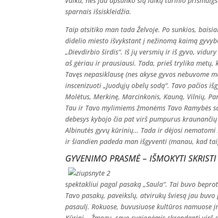
vaiku, nes jau apsunko šių laikų turinio prismaigst
sparnais išsiskleidžia.
Taip atsitiko man tada Želvoje. Po sunkios, baisi
didelio miesto išvykstant į nežinomą kaimą gyvybė
„Dievdirbio širdis“. Iš jų versmių ir iš gyvo, vi
aš gėriau ir prausiausi. Tada, prieš trylika metų,
Tavęs nepasiklausę (nes akyse gyvos nebuvome matę
inscenizuoti „Juodųjų obelų sodą“. Tavo pačios išg
Molėtus, Merkinę, Marcinkonis, Kauną, Vilnių, Pan
Tau ir Tavo mylimiems žmonėms Tavo Ramybės saloj
debesys kybojo čia pat virš pumpurus kraunančių o
Albinutės gyvų kūrinių… Tada ir dėjosi nematomi s
ir šiandien padeda man išgyventi (manau, kad taip
GYVENIMO PRASMĖ – IŠMOKYTI SKRISTI 
spektakliui pagal pasaką „Saula“. Tai buvo beprot
Tavo pasakų, paveikslų, atvirukų šviesą jau buvo p
pasaulį. Rokuose, buvusiuose kultūros namuose įr
Kūrinį – Žmogų, savo svajonėmis skrendantį virš 