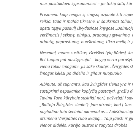
mus pasitikdavo šypsodamiesi – jie tokių šiltų kū
Prisimeni, kaip žengus šį žingsnį užpuolė kiti rūpe
reikia, tada ir malda tikresnė, ir šauksmas toliau
apstu tąsyk pasaulį išvydusiose knygose „Dainuojant
veržimasis į sėkmę, pinigus, prabangų gyvenimą, 
atjautą, paprastumą, nuoširdumą, tikrą meilę ir 
Neseniai, mums susitikus, išreiškei tylų liūdesį, ka
Bet tuojau pat nusišypsojai – knygą verta parašyti
vienu tokiu žmogumi. Jis sakė skaitęs „Žvirgždės s
žmogus kėlėsi po didelio ir gilaus nuopuolio.
Albinute, aš suprantu, kad Žvirgždės slėnis yra ir
sustiprinti nepakanka koplyčią pastatyti, gražių d
Tavimi Tavo kūryboje susitikti nori, pažvelgti į sa
„Baltojo Žvirgždės slėnio“): Jam atrodo, kad į šias
nugludino taip švelniai akmenukus… Aukščiausiojo
atsimena Viešpaties rūbo kvapą… Taip jausti ir gir
vienos didelės, Kūrėjo austos ir tapytos drobės