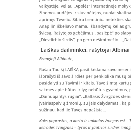
vaikystėje, vėliau „Apolės“ internatinėje mok
žinomos audėjos ir siuvinėtojos, nuolat skatin
aprimęs Tėvelio, Sibiro tremtinio, netekties 
Anapilin iškeliavo mama. Išbandymų kelias grū
šviesą. Rašytojos gebėjimus „paslėpė“ po sla
„Dievdirbio širdis“, po gero dešimtmečio – „Dain
Laiškas dailininkei, rašytojai Albinai
Brangioji Albinute,
Rašau Tau šį LAIŠKĄ pasitikėdama savo nesenia
išprašyti iš savo širdies per penkiolika mūsų 
pasidalyti su Tavimi ir kitais, Tave šimtą kart
sakmes apie būtus ir lyg nebūtus gyvenimus, p
„Dainuojantys rugiai“, „Baltasis Žvirgždės sl
įvairiaspalvių žmonių, su jais dalydamasi, ką pa
sužinau, kad jie Tavęs nepažįsta…
Koks paprastas, o kartu ir unikalus žmogus esi – 
kelrodės žvaigždės – tyros ir jautrios širdies žmo