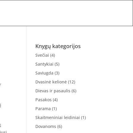
Knygų kategorijos
Svečiai
(4)
Santykiai
(5)
Saviugda
(3)
Dvasinė kelionė
(12)
r
Dievas ir pasaulis
(6)
Pasakos
(4)
į
Parama
(1)
Skaitmeniniai leidiniai
(1)
š
Dovanoms
(6)
jusi