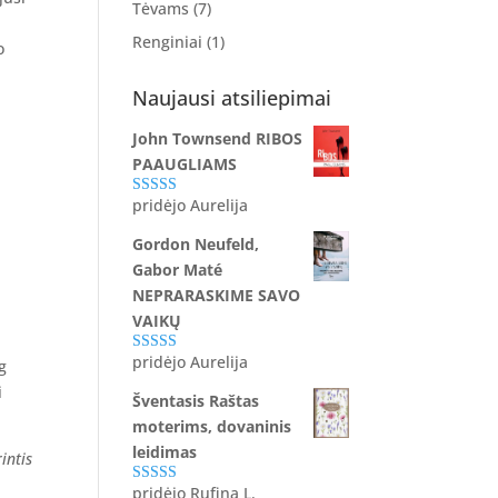
Tėvams
(7)
Renginiai
(1)
o
Naujausi atsiliepimai
John Townsend RIBOS
PAAUGLIAMS
pridėjo Aurelija
Įvertinimas:
5
iš 5
Gordon Neufeld,
Gabor Maté
NEPRARASKIME SAVO
VAIKŲ
pridėjo Aurelija
g
Įvertinimas:
5
iš 5
i
Šventasis Raštas
moterims, dovaninis
leidimas
intis
pridėjo Rufina L.
Įvertinimas: