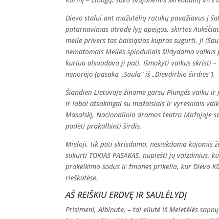
Dievo stalui ant mažutėlių ratukų pavažiavus į šalį
patarnavimas atrodė lyg apeigos, skirtos Aukščiau
meile privers tas baisiąsias kupras sugurti. Ji (Sau
nematomais Meilės spinduliais šildydama vaikus pr
kuriuo alsuodavo ji pati. Išmokyti vaikus skristi 
nenorėjo (pasaka „Saula“ iš „Dievdirbio širdies“).
Šiandien Lietuvoje žinome garsų Plungės vaikų ir 
ir labai atsakingai su mažaisiais ir vyresniais vai
Masalskį, Nacionalinio dramos teatro Mažojoje sal
padėti prakalbinti širdis.
Mieloji, tik pati skrisdama, nesiekdama kojomis že
sukurti TOKIAS PASAKAS, nupiešti jų vaizdinius, ku
prakeikimo sodus ir žmones prikelia, kur Dievo Kū
rieškutėse.
AŠ REIŠKIU ERDVĘ IR SAULĖLYDĮ
Prisimeni, Albinute, – tai eilutė iš Meletėlės sap