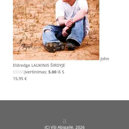
John
Eldredge LAUKINIS ŠIRDYJE
Įvertinimas:
5.00
iš 5
15,95
€
(C) VšĮ Abigailė. 2026