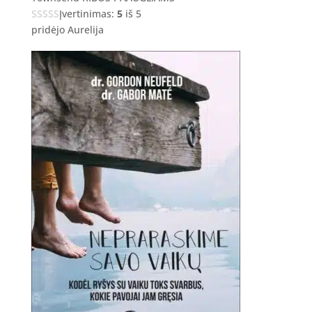
Įvertinimas:
5
iš 5
pridėjo Aurelija