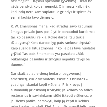
neišmėginti. Drąsiau apkabink gyvenimą. Tikrai ne
gėda bandyti, ko dar nemoki. O ir neatsikalbinėk,
kad indų nėra kam suplauti, o grindys ir spintelės
seniai laukia tavo dėmesio.
R. W. Emersonas manė, kad atradęs savo gabumus
žmogus privalo juos pasiūlyti ir panaudoti kurdamas
tai, ko pasauliui reikia. Kokie darbai tau teikia
džiaugsmą? Koks darbas lyg pats rankose tirpsta?
Kaip sušildai kitus žmones ir ko jie pas tave nuolatos
grįžta? Tas pats Emersonas yra pasakęs: „Būk
reikalingas pasauliui ir žmogus nepaliks tavęs be
duonos.“
Dar skaičiau apie vieną bedarbį pagyvenusį
amerikietį, kurio vienintelis išskirtinis bruožas –
ypatingai skaniai kepti vištieną. Prisikrovęs į
automobilį prieskonių ir viryklę jis keliavo po šalies
restoranus ir savininkams siūlė iškepti vištienos, o
jei šiems patiks, pamokyti, kaip ją kepti ir kokius
prieskonius naudoti. Kiek žinau, šis amerikietis tapo