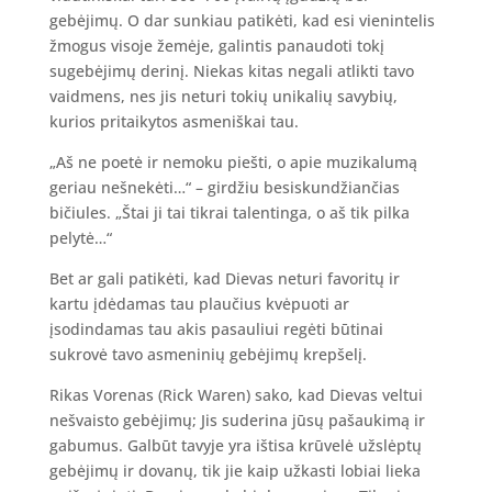
gebėjimų. O dar sunkiau patikėti, kad esi vienintelis
žmogus visoje žemėje, galintis panaudoti tokį
sugebėjimų derinį. Niekas kitas negali atlikti tavo
vaidmens, nes jis neturi tokių unikalių savybių,
kurios pritaikytos asmeniškai tau.
„Aš ne poetė ir nemoku piešti, o apie muzikalumą
geriau nešnekėti…“ – girdžiu besiskundžiančias
bičiules. „Štai ji tai tikrai talentinga, o aš tik pilka
pelytė…“
Bet ar gali patikėti, kad Dievas neturi favoritų ir
kartu įdėdamas tau plaučius kvėpuoti ar
įsodindamas tau akis pasauliui regėti būtinai
sukrovė tavo asmeninių gebėjimų krepšelį.
Rikas Vorenas (Rick Waren) sako, kad Dievas veltui
nešvaisto gebėjimų; Jis suderina jūsų pašaukimą ir
gabumus. Galbūt tavyje yra ištisa krūvelė užslėptų
gebėjimų ir dovanų, tik jie kaip užkasti lobiai lieka