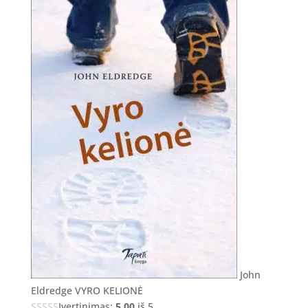
John
Eldredge VYRO KELIONĖ
Įvertinimas:
5.00
iš 5