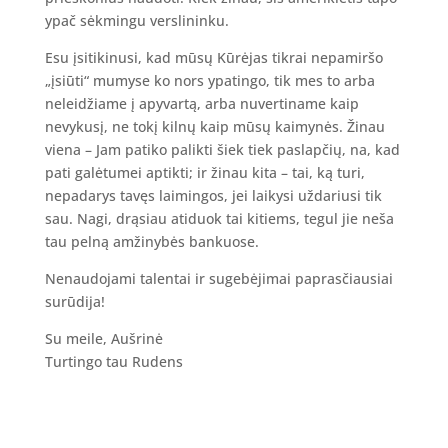
ypač sėkmingu verslininku.
Esu įsitikinusi, kad mūsų Kūrėjas tikrai nepamiršo
„įsiūti“ mumyse ko nors ypatingo, tik mes to arba
neleidžiame į apyvartą, arba nuvertiname kaip
nevykusį, ne tokį kilnų kaip mūsų kaimynės. Žinau
viena – Jam patiko palikti šiek tiek paslapčių, na, kad
pati galėtumei aptikti; ir žinau kita – tai, ką turi,
nepadarys tavęs laimingos, jei laikysi uždariusi tik
sau. Nagi, drąsiau atiduok tai kitiems, tegul jie neša
tau pelną amžinybės bankuose.
Nenaudojami talentai ir sugebėjimai paprasčiausiai
surūdija!
Su meile, Aušrinė
Turtingo tau Rudens