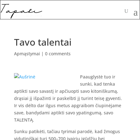
Tavo talentai
Apmąstymai
|
0 comments
Paauglystė tuo ir
sunki, kad tenka
aptikti savo savastį ir apčiuopti savo kitoniškumą,
drąsiai jį išpažinti ir paskelbti jį turint teisę gyventi.
Ir vis dėlto dar ilgus metus apgraibom čiupinėjame
save, bandydami aptikti savo ypatingumą, savo
TALENTĄ.
Sunku patikėti, tačiau tyrimai parodė, kad žmogus
vidutiniškai turi 500–700 įvairių įgūdžių bei