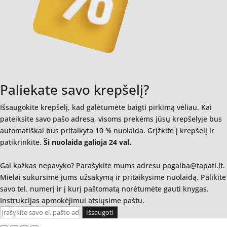
Paliekate savo krepšelį?
Išsaugokite krepšelį, kad galėtumėte baigti pirkimą vėliau. Kai
pateiksite savo pašo adresą, visoms prekėms jūsų krepšelyje bus
automatiškai bus pritaikyta 10 % nuolaida. Grįžkite į krepšelį ir
patikrinkite.
Ši nuolaida galioja 24 val.
Gal kažkas nepavyko? Parašykite mums adresu pagalba@tapati.lt.
Mielai sukursime jums užsakymą ir pritaikysime nuolaidą. Palikite
savo tel. numerį ir į kurį paštomatą norėtumėte gauti knygas.
Instrukcijas apmokėjimui atsiųsime paštu.
Išsaugoti