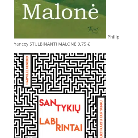
Philip
Yancey STULBINANTI MALONĖ
9,75
€