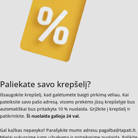
Paliekate savo krepšelį?
Išsaugokite krepšelį, kad galėtumėte baigti pirkimą vėliau. Kai
pateiksite savo pašo adresą, visoms prekėms jūsų krepšelyje bus
automatiškai bus pritaikyta 10 % nuolaida. Grįžkite į krepšelį ir
patikrinkite.
Ši nuolaida galioja 24 val.
Gal kažkas nepavyko? Parašykite mums adresu pagalba@tapati.lt.
Mielai sukursime jums užsakymą ir pritaikysime nuolaidą. Palikite