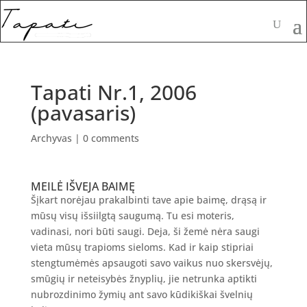
Tapati Nr.1, 2006
(pavasaris)
Archyvas
|
0 comments
MEILĖ IŠVEJA BAIMĘ
Šįkart norėjau prakalbinti tave apie baimę, drąsą ir
mūsų visų išsiilgtą saugumą. Tu esi moteris,
vadinasi, nori būti saugi. Deja, ši žemė nėra saugi
vieta mūsų trapioms sieloms. Kad ir kaip stipriai
stengtumėmės apsaugoti savo vaikus nuo skersvėjų,
smūgių ir neteisybės žnyplių, jie netrunka aptikti
nubrozdinimo žymių ant savo kūdikiškai švelnių