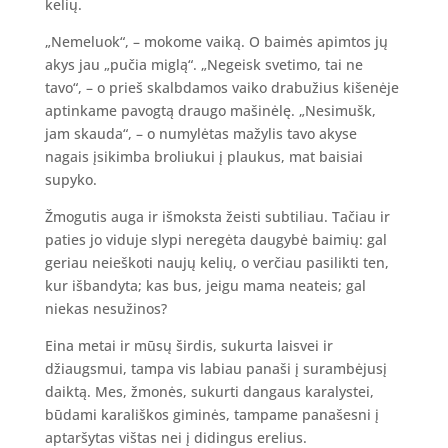
kelių.
„Nemeluok“, – mokome vaiką. O baimės apimtos jų
akys jau „pučia miglą“. „Negeisk svetimo, tai ne
tavo“, – o prieš skalbdamos vaiko drabužius kišenėje
aptinkame pavogtą draugo mašinėlę. „Nesimušk,
jam skauda“, – o numylėtas mažylis tavo akyse
nagais įsikimba broliukui į plaukus, mat baisiai
supyko.
Žmogutis auga ir išmoksta žeisti subtiliau. Tačiau ir
paties jo viduje slypi neregėta daugybė baimių: gal
geriau neieškoti naujų kelių, o verčiau pasilikti ten,
kur išbandyta; kas bus, jeigu mama neateis; gal
niekas nesužinos?
Eina metai ir mūsų širdis, sukurta laisvei ir
džiaugsmui, tampa vis labiau panaši į surambėjusį
daiktą. Mes, žmonės, sukurti dangaus karalystei,
būdami karališkos giminės, tampame panašesni į
aptaršytas vištas nei į didingus erelius.