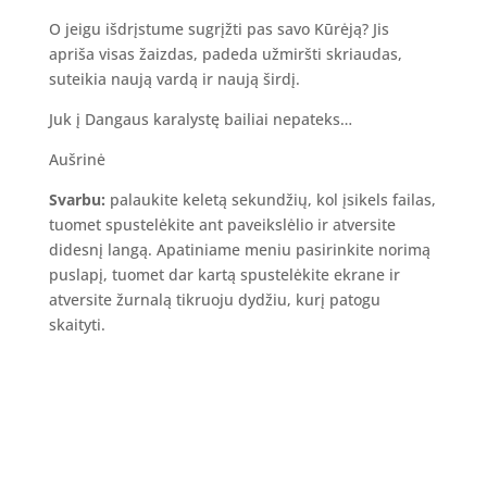
O jeigu išdrįstume sugrįžti pas savo Kūrėją? Jis
apriša visas žaizdas, padeda užmiršti skriaudas,
suteikia naują vardą ir naują širdį.
Juk į Dangaus karalystę bailiai nepateks…
Aušrinė
Svarbu:
palaukite keletą sekundžių, kol įsikels failas,
tuomet spustelėkite ant paveikslėlio ir atversite
didesnį langą. Apatiniame meniu pasirinkite norimą
puslapį, tuomet dar kartą spustelėkite ekrane ir
atversite žurnalą tikruoju dydžiu, kurį patogu
skaityti.