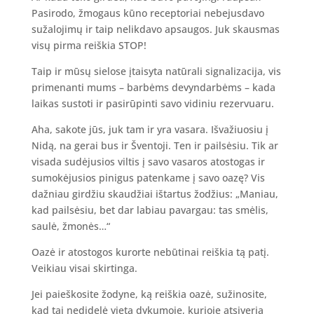
Pasirodo, žmogaus kūno receptoriai nebejusdavo
sužalojimų ir taip nelikdavo apsaugos. Juk skausmas
visų pirma reiškia STOP!
Taip ir mūsų sielose įtaisyta natūrali signalizacija, vis
primenanti mums – barbėms devyndarbėms – kada
laikas sustoti ir pasirūpinti savo vidiniu rezervuaru.
Aha, sakote jūs, juk tam ir yra vasara. Išvažiuosiu į
Nidą, na gerai bus ir Šventoji. Ten ir pailsėsiu. Tik ar
visada sudėjusios viltis į savo vasaros atostogas ir
sumokėjusios pinigus patenkame į savo oazę? Vis
dažniau girdžiu skaudžiai ištartus žodžius: „Maniau,
kad pailsėsiu, bet dar labiau pavargau: tas smėlis,
saulė, žmonės…“
Oazė ir atostogos kurorte nebūtinai reiškia tą patį.
Veikiau visai skirtinga.
Jei paieškosite žodyne, ką reiškia oazė, sužinosite,
kad tai nedidelė vieta dykumoje, kurioje atsiveria