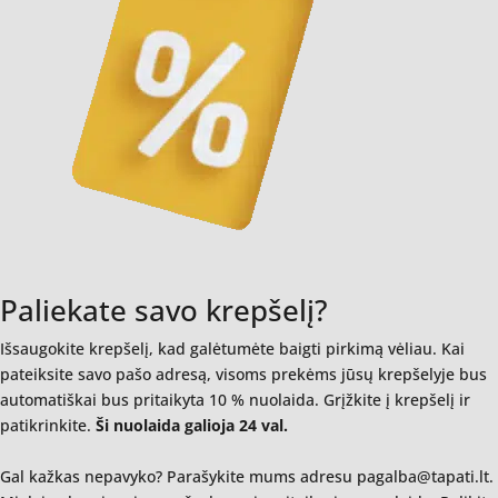
Paliekate savo krepšelį?
Išsaugokite krepšelį, kad galėtumėte baigti pirkimą vėliau. Kai
pateiksite savo pašo adresą, visoms prekėms jūsų krepšelyje bus
automatiškai bus pritaikyta 10 % nuolaida. Grįžkite į krepšelį ir
patikrinkite.
Ši nuolaida galioja 24 val.
Gal kažkas nepavyko? Parašykite mums adresu pagalba@tapati.lt.