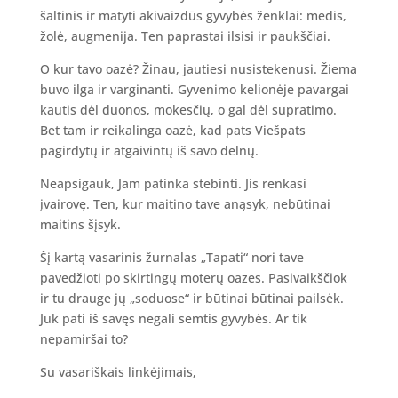
šaltinis ir matyti akivaizdūs gyvybės ženklai: medis,
žolė, augmenija. Ten paprastai ilsisi ir paukščiai.
O kur tavo oazė? Žinau, jautiesi nusistekenusi. Žiema
buvo ilga ir varginanti. Gyvenimo kelionėje pavargai
kautis dėl duonos, mokesčių, o gal dėl supratimo.
Bet tam ir reikalinga oazė, kad pats Viešpats
pagirdytų ir atgaivintų iš savo delnų.
Neapsigauk, Jam patinka stebinti. Jis renkasi
įvairovę. Ten, kur maitino tave anąsyk, nebūtinai
maitins šįsyk.
Šį kartą vasarinis žurnalas „Tapati“ nori tave
pavedžioti po skirtingų moterų oazes. Pasivaikščiok
ir tu drauge jų „soduose“ ir būtinai būtinai pailsėk.
Juk pati iš savęs negali semtis gyvybės. Ar tik
nepamiršai to?
Su vasariškais linkėjimais,