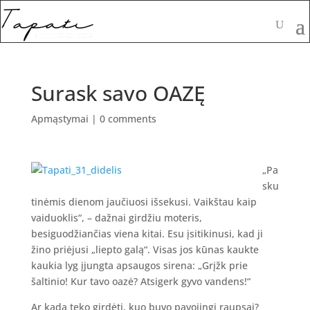
Surask savo OAZĘ
Apmąstymai
|
0 comments
„Pa
sku
tinėmis dienom jaučiuosi išsekusi. Vaikštau kaip
vaiduoklis“, – dažnai girdžiu moteris,
besiguodžiančias viena kitai. Esu įsitikinusi, kad ji
žino priėjusi „liepto galą“. Visas jos kūnas kaukte
kaukia lyg įjungta apsaugos sirena: „Grįžk prie
šaltinio! Kur tavo oazė? Atsigerk gyvo vandens!“
Ar kada teko girdėti, kuo buvo pavojingi raupsai?