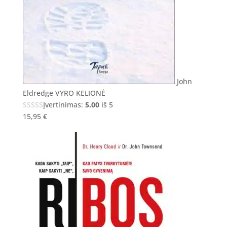
John
Eldredge VYRO KELIONĖ
Įvertinimas:
5.00
iš 5
15,95
€