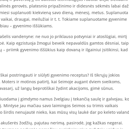
nės gerovės, platesnio pripažinimo ir didesnės sėkmės labai daž
miesi suplanuoti kiekvieną savo dieną, mėnesį, metus. Suplanuota
 vaikai, draugai, meilužiai ir t. t. Tokiame suplanuotame gyvenime
labiau – gyvenimo iššūkiams.
 lašelis vandenyne: ne nuo jo priklauso potvyniai ir atoslūgiai, mirtį
ė. Kaip egzistuoja žmogui beveik nepavaldūs gamtos dėsniai, taip
ų – priimk gyvenimo iššūkius kaip dovaną ir ilgainiui įsitikinsi, kad 
iškai postringauti ir siūlyti gyvenimo receptus? Iš tikrųjų jokios
tį. Moters ir motinos patirtį, kai šeimoje augant dviem sveikoms,
asarį, už langų beprotiškai žydint akacijoms, gimė sūnus.
žiuodama į gimdymo namus žvelgiau į tekančią saulę ir galvojau, k
ulį. Mintyse jau mačiau savo laimingos šeimos su trimis vaikais
širdis nenujautė nieko, kas mūsų visų laukė dar po keleto valan
kušerės žodžių, pajutau nerimą, pasirodė, jog kažkas negerai.