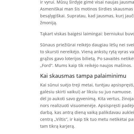
ir vyrui. Mūsų širdyje gimė visai naujas jausm
Asmeniškai man šis motinos širdies skausmas v
besąlygiškai. Supratau, kad jausmas, kurį jauči
žmoniją.
Tąkart viskas baigėsi laimingai: berniukui buv
Sūnaus priežiūrai reikėjo daugiau lėšų nei svei
to skursti nereikėjo. Vieną ankstų rytą vyras 
grąžos gavo loterijos bilietą. Po savaitės netikė
„Ford“. Mums kaip tik reikėjo naujos mašinos.
Kai skausmas tampa palaiminimu
Kai sūnui suėjo treji metai, turėjau apsispręst
galėsiu skirti vaikui) ar liksiu su juo namuose.
dėl jo aukoti savo gyvenimą. Kita vertus, žinoj
nors realizuoti visuomenėje. Apsispręsti padėjo
darbą, kas antrą dieną vaiką palikdavau aukle
centrą „Viltis“, ir kaip tik tuo metu netikėtai 
tam tikrą karjerą.