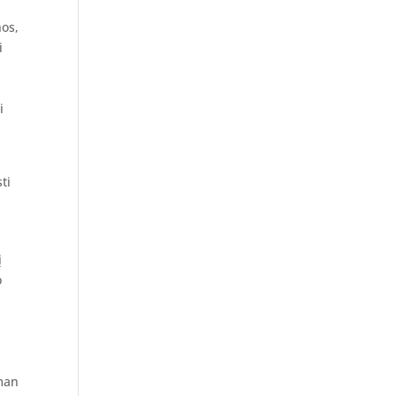
nos,
i
i
ti
į
o
ė
 man