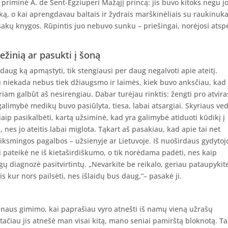
priminė A. de Sent-Egziuperi Mažąjį princą: jis buvo kitoks negu j
ką, o kai aprengdavau baltais ir žydrais marškinėliais su raukinuka
sakų knygos. Rūpintis juo nebuvo sunku – priešingai, norėjosi atspė
ežinią ar pasukti į šoną
aug ką apmąstyti, tik stengiausi per daug negalvoti apie ateitį.
u niekada nebus tiek džiaugsmo ir laimės, kiek buvo anksčiau, kad
am galbūt aš nesirengiau. Dabar turėjau rinktis: žengti pro atvira
 galimybė medikų buvo pasiūlyta, tiesa, labai atsargiai. Skyriaus ved
iaip pasikalbėti, kartą užsiminė, kad yra galimybė atiduoti kūdikį į
, nes jo ateitis labai miglota. Tąkart aš pasakiau, kad apie tai net
eiksmingos pagalbos – užsienyje ar Lietuvoje. Iš nuoširdaus gydytoj
 pateikė ne iš kietaširdiškumo, o tik norėdama padėti, nes kaip
gų diagnozė pasitvirtintų. „Nevarkite be reikalo, geriau pataupykit
s kur nors pailsėti, nes išlaidų bus daug,“– pasakė ji.
sūnaus gimimo, kai paprašiau vyro atnešti iš namų vieną užrašų
 tačiau jis atnešė man visai kitą, mano seniai pamirštą bloknotą. Ta