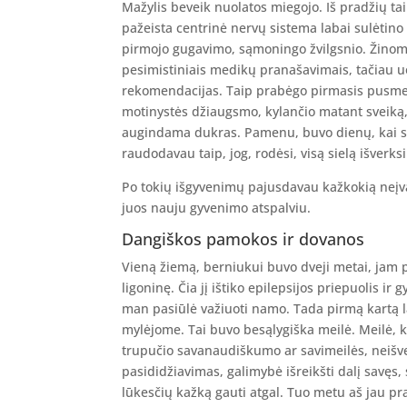
Mažylis beveik nuolatos miegojo. Iš pradžių ta
pažeista centrinė nervų sistema labai sulėtino
pirmojo gugavimo, sąmoningo žvilgsnio. Žino
pesimistiniais medikų pranašavimais, tačiau u
rekomendacijas. Taip prabėgo pirmasis pusmeti
motinystės džiaugsmo, kylančio matant sveiką,
augindama dukras. Pamenu, buvo dienų, kai sa
raudodavau taip, jog, rodėsi, visą sielą išverksi
Po tokių išgyvenimų pajusdavau kažkokią neįva
juos nauju gyvenimo atspalviu.
Dangiškos pamokos ir dovanos
Vieną žiemą, berniukui buvo dveji metai, jam p
ligoninę. Čia jį ištiko epilepsijos priepuolis i
man pasiūlė važiuoti namo. Tada pirmą kartą la
mylėjome. Tai buvo besąlygiška meilė. Meilė, k
trupučio savanaudiškumo ar savimeilės, neišv
pasididžiavimas, galimybė išreikšti dalį savę
lūkesčių kažką gauti atgal. Tuo metu aš jau p