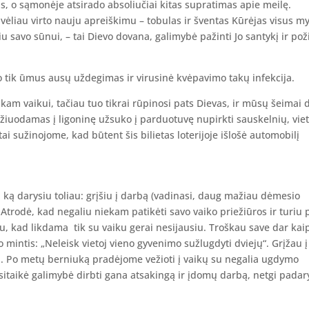
as, o sąmonėje atsirado absoliučiai kitas supratimas apie meilę.
ėliau virto nauju apreiškimu – tobulas ir šventas Kūrėjas visus my
u savo sūnui, – tai Dievo dovana, galimybė pažinti Jo santykį ir poži
o tik ūmus ausų uždegimas ir virusinė kvėpavimo takų infekcija.
kam vaikui, tačiau tuo tikrai rūpinosi pats Dievas, ir mūsų šeimai 
važiuodamas į ligoninę užsuko į parduotuvę nupirkti sauskelnių, viet
tai sužinojome, kad būtent šis bilietas loterijoje išlošė automobilį
i, ką darysiu toliau: grįšiu į darbą (vadinasi, daug mažiau dėmesio
 Atrodė, kad negaliu niekam patikėti savo vaiko priežiūros ir turiu 
au, kad likdama tik su vaiku gerai nesijausiu. Troškau save dar kai
 mintis: „Neleisk vietoj vieno gyvenimo sužlugdyti dviejų“. Grįžau į
i. Po metų berniuką pradėjome vežioti į vaikų su negalia ugdymo
pasitaikė galimybė dirbti gana atsakingą ir įdomų darbą, netgi padar