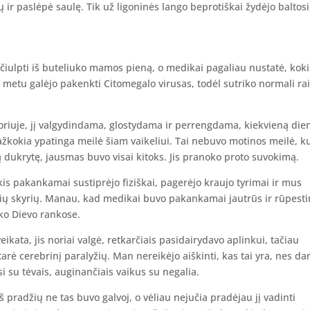
 paslėpė saulę. Tik už ligoninės lango beprotiškai žydėjo baltos
 čiulpti iš buteliuko mamos pieną, o medikai pagaliau nustatė, kok
i metu galėjo pakenkti Citomegalo virusas, todėl sutriko normali ra
oriuje, jį valgydindama, glostydama ir perrengdama, kiekvieną die
žkokia ypatinga meilė šiam vaikeliui. Tai nebuvo motinos meilė, k
 dukrytę, jausmas buvo visai kitoks. Jis pranoko proto suvokimą.
is pakankamai sustiprėjo fiziškai, pagerėjo kraujo tyrimai ir mus
mių skyrių. Manau, kad medikai buvo pakankamai jautrūs ir rūpesti
iko Dievo rankose.
ikata, jis noriai valgė, retkarčiais pasidairydavo aplinkui, tačiau
arė cerebrinį paralyžių. Man nereikėjo aiškinti, kas tai yra, nes da
 su tėvais, auginančiais vaikus su negalia.
 pradžių ne tas buvo galvoj, o vėliau nejučia pradėjau jį vadinti