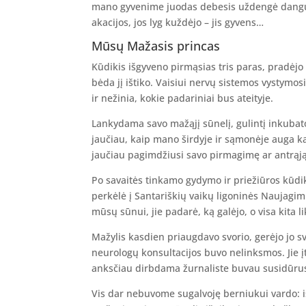
mano gyvenime juodas debesis uždengė dangų ir
akacijos, jos lyg kuždėjo – jis gyvens…
Mūsų Mažasis princas
Kūdikis išgyveno pirmąsias tris paras, pradėjo
bėda jį ištiko. Vaisiui nervų sistemos vystymos
ir nežinia, kokie padariniai bus ateityje.
Lankydama savo mažąjį sūnelį, gulintį inkubat
jaučiau, kaip mano širdyje ir sąmonėje auga ka
jaučiau pagimdžiusi savo pirmagimę ar antrąją
Po savaitės tinkamo gydymo ir priežiūros kūdik
perkėlė į Santariškių vaikų ligoninės Naujagi
mūsų sūnui, jie padarė, ką galėjo, o visa kita l
Mažylis kasdien priaugdavo svorio, gerėjo jo sve
neurologų konsultacijos buvo nelinksmos. Jie įt
anksčiau dirbdama žurnaliste buvau susidūrusi
Vis dar nebuvome sugalvoję berniukui vardo: iš