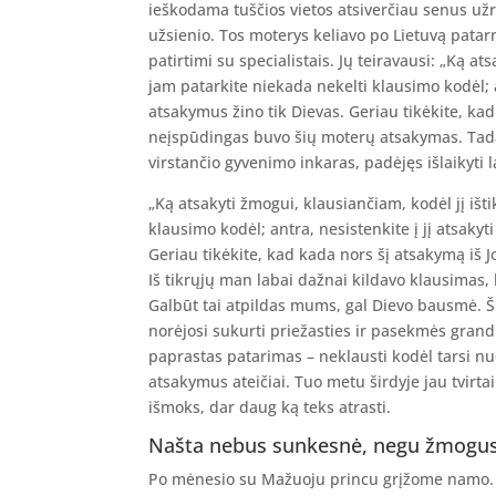
ieškodama tuščios vietos atsiverčiau senus užr
užsienio. Tos moterys keliavo po Lietuvą pata
patirtimi su specialistais. Jų teiravausi: „Ką at
jam patarkite niekada nekelti klausimo kodėl; an
atsakymus žino tik Dievas. Geriau tikėkite, kad 
neįspūdingas buvo šių moterų atsakymas. Tada
virstančio gyvenimo inkaras, padėjęs išlaikyti 
„Ką atsakyti žmogui, klausiančiam, kodėl jį išt
klausimo kodėl; antra, nesistenkite į jį atsakyt
Geriau tikėkite, kad kada nors šį atsakymą iš Jo
Iš tikrųjų man labai dažnai kildavo klausimas
Galbūt tai atpildas mums, gal Dievo bausmė. Ši
norėjosi sukurti priežasties ir pasekmės grandin
paprastas patarimas – neklausti kodėl tarsi n
atsakymus ateičiai. Tuo metu širdyje jau tvirt
išmoks, dar daug ką teks atrasti.
Našta nebus sunkesnė, negu žmogus 
Po mėnesio su Mažuoju princu grįžome namo. B