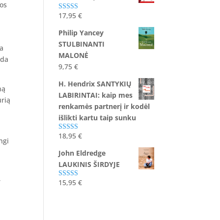
ios
17,95
€
Įvertinimas:
5.00
iš 5
Philip Yancey
STULBINANTI
ia
MALONĖ
ida
9,75
€
H. Hendrix SANTYKIŲ
ną
LABIRINTAI: kaip mes
urią
renkamės partnerį ir kodėl
išlikti kartu taip sunku
18,95
€
Įvertinimas:
ngi
5.00
iš 5
John Eldredge
LAUKINIS ŠIRDYJE
r
15,95
€
Įvertinimas:
5.00
iš 5