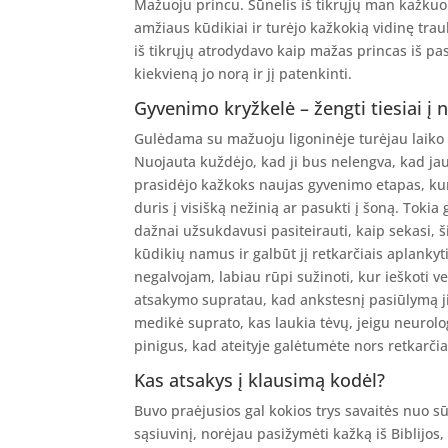
Mažuoju princu. Sūnelis iš tikrųjų man kažkuo 
amžiaus kūdikiai ir turėjo kažkokią vidinę trau
iš tikrųjų atrodydavo kaip mažas princas iš pa
kiekvieną jo norą ir jį patenkinti.
Gyvenimo kryžkelė – žengti tiesiai į n
Gulėdama su mažuoju ligoninėje turėjau laiko d
Nuojauta kuždėjo, kad ji bus nelengva, kad ja
prasidėjo kažkoks naujas gyvenimo etapas, kuri
duris į visišką nežinią ar pasukti į šoną. Tokia
dažnai užsukdavusi pasiteirauti, kaip sekasi, š
kūdikių namus ir galbūt jį retkarčiais aplankyti
negalvojam, labiau rūpi sužinoti, kur ieškoti v
atsakymo supratau, kad ankstesnį pasiūlymą ji
medikė suprato, kas laukia tėvų, jeigu neurolo
pinigus, kad ateityje galėtumėte nors retkarčiai
Kas atsakys į klausimą kodėl?
Buvo praėjusios gal kokios trys savaitės nuo 
sąsiuvinį, norėjau pasižymėti kažką iš Biblijos,