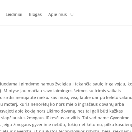
Leidiniai
Blogas
Apie mus
žiuodama į gimdymo namus žvelgiau į tekančią saulę ir galvojau, k
ulį. Mintyse jau mačiau savo laimingos šeimos su trimis vaikais
 širdis nenujautė nieko, kas mūsų visų laukė dar po keleto vala
au moterį, kuris nenorėtų ko nors mielo ir gražaus dovanų arba
vajoti apie kokią nors Likimo dovaną, nes tai gali būti kažkas
i slapčiausius žmogaus lūkesčius ar viltis. Tai vadiname Gyvenimo
. Jeigu žmogaus gyvenime nebūtų tokių netikėtumų, pilka kasdien
alą ir paverstų jį tik aukštos technologijos robotu. Deja, siekdami 