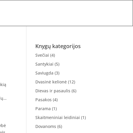
Knygų kategorijos
Svečiai
(4)
Santykiai
(5)
Saviugda
(3)
Dvasinė kelionė
(12)
okią
Dievas ir pasaulis
(6)
ndų…
Pasakos
(4)
Parama
(1)
Skaitmeniniai leidiniai
(1)
ybė
Dovanoms
(6)
vis