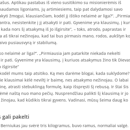
ašus. Aptikau pastabas iš vieno susitikimo su misionierėmis iš
rnaudamos ligoniams, jų artimiesiems, taip pat dalydamosi savo
sakyti žmogui, klausiančiam, kodėl jį ištiko nelaimė ar liga?“. „Pirmi
tra, nesistenkite į jį atsakyti ir pati. Gyvenime yra klausimų, į ku
kada nors šį atsakymą iš Jo išgirsite“, – toks, atrodo, paprastas ir
 aš tikrai nežinojau, kad tai bus pirmasis mano, rodos, aukštyn k
laivo pusiausvyrą ir stabilumą.
iko nelaimė ar liga?“. „Pirmiausia jam patarkite niekada nekelti
i ir pati. Gyvenime yra klausimų, į kuriuos atsakymus žino tik Dieva
 išgirsite“
, kodėl mums taip atsitiko. Ką mes darėme blogai, kada suklydome?
e klausimai kėlė neviltį ir baimę, nes atsakymo nežinojau. O labai
ę, atrasti stebuklingą formulę, kaip išspręsti šį rebusą. Ir štai šis
uėmė naštą nuo mano pečių. Nusprendžiau palikti šį klausimą ir jo
ai žinojau, kad kūdikis tikrai gyvens. Vadinasi, mūsų šeima daug ko
gali pakelti
erniukas jau svėrė tris kilogramus, buvo ramus, normaliai valgė.