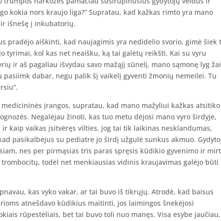
po trumpos narkozės pamačiau susirūpinusius gydytojų veidus ir
rgo kokia nors kraujo liga?“ Supratau, kad kažkas rimto yra mano
r išnešę į inkubatorių.
s pradėjo aiškinti, kad naujagimis yra nedidelio svorio, gimė šiek 
jo tyrimai, kol kas net neaišku, ką tai galėtų reikšti. Kai su vyru
yrių ir aš pagaliau išvydau savo mažąjį sūnelį, mano sąmonę lyg ža
u pasiimk dabar, negu palik šį vaikelį gyventi žmonių nemeilei. Tu
rsiu“.
e medicininės įrangos, supratau, kad mano mažyliui kažkas atsitiko
ognozės. Negalėjau žinoti, kas tuo metu dėjosi mano vyro širdyje,
 ir kaip vaikas įsitvėręs vilties, jog tai tik laikinas nesklandumas,
, kad pasikalbėjus su pediatre jo širdį užgulė sunkus akmuo. Gydyto
usiam, nes per pirmąsias tris paras spręsis kūdikio gyvenimo ir mirt
 trombocitų, todėl net menkiausias vidinis kraujavimas galėjo būti
pnavau, kas vyko vakar, ar tai buvo iš tikrųjų. Atrodė, kad baisus
urioms atnešdavo kūdikius maitinti, jos laimingos šnekėjosi
okiais rūpestėliais, bet tai buvo toli nuo manęs. Visa esybe jaučiau