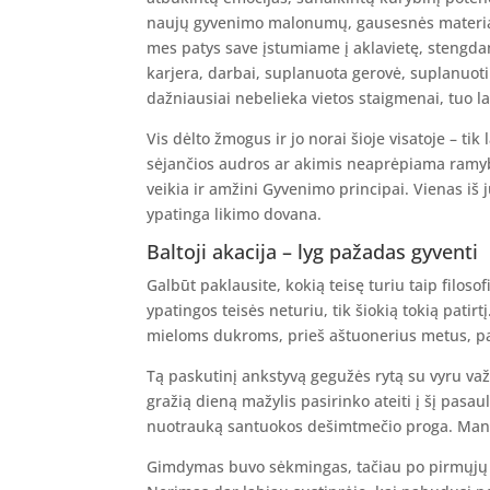
naujų gyvenimo malonumų, gausesnės materiali
mes patys save įstumiame į aklavietę, stengda
karjera, darbai, suplanuota gerovė, suplanuoti
dažniausiai nebelieka vietos staigmenai, tuo 
Vis dėlto žmogus ir jo norai šioje visatoje – tik
sėjančios audros ar akimis neaprėpiama ramyb
veikia ir amžini Gyvenimo principai. Vienas iš j
ypatinga likimo dovana.
Baltoji akacija – lyg pažadas gyventi
Galbūt paklausite, kokią teisę turiu taip filosof
ypatingos teisės neturiu, tik šiokią tokią patir
mieloms dukroms, prieš aštuonerius metus, pav
Tą paskutinį ankstyvą gegužės rytą su vyru va
gražią dieną mažylis pasirinko ateiti į šį pasa
nuotrauką santuokos dešimtmečio proga. Mano 
Gimdymas buvo sėkmingas, tačiau po pirmųjų a