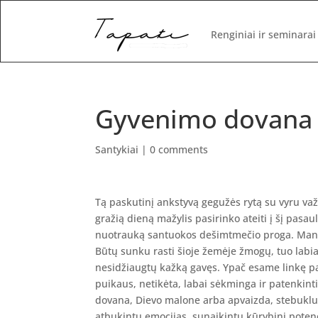
Renginiai ir seminarai
Gyvenimo dovana
Santykiai
|
0 comments
Tą paskutinį ankstyvą gegužės rytą su vyru va
gražią dieną mažylis pasirinko ateiti į šį pasa
nuotrauką santuokos dešimtmečio proga. Mano
Būtų sunku rasti šioje žemėje žmogų, tuo labi
nesidžiaugtų kažką gavęs. Ypač esame linkę pas
puikaus, netikėta, labai sėkminga ir patenkint
dovana, Dievo malone arba apvaizda, stebuklu
atbukintų emocijas, sunaikintų kūrybinį potenci