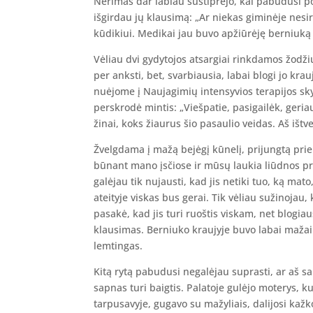
Nerimas dar labiau sustiprėjo, kai pabudusi 
išgirdau jų klausimą: „Ar niekas giminėje nesi
kūdikiui. Medikai jau buvo apžiūrėję berniuką i
Vėliau dvi gydytojos atsargiai rinkdamos žodžiu
per anksti, bet, svarbiausia, labai blogi jo krau
nuėjome į Naujagimių intensyvios terapijos sk
perskrodė mintis: „Viešpatie, pasigailėk, geria
žinai, koks žiaurus šio pasaulio veidas. Aš ištve
Žvelgdama į mažą bejėgį kūnelį, prijungtą pri
būnant mano įsčiose ir mūsų laukia liūdnos pr
galėjau tik nujausti, kad jis netiki tuo, ką mato,
ateityje viskas bus gerai. Tik vėliau sužinojau
pasakė, kad jis turi ruoštis viskam, net blogia
klausimas. Berniuko kraujyje buvo labai mažai
lemtingas.
Kitą rytą pabudusi negalėjau suprasti, ar aš sa
sapnas turi baigtis. Palatoje gulėjo moterys, k
tarpusavyje, gugavo su mažyliais, dalijosi kažk