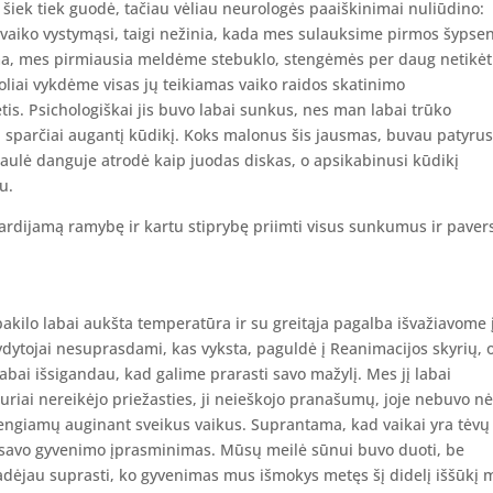
i šiek tiek guodė, tačiau vėliau neurologės paaiškinimai nuliūdino:
 vaiko vystymąsi, taigi nežinia, kada mes sulauksime pirmos šypse
ma, mes pirmiausia meldėme stebuklo, stengėmės per daug netikėt
oliai vykdėme visas jų teikiamas vaiko raidos skatinimo
s. Psichologiškai jis buvo labai sunkus, nes man labai trūko
 sparčiai augantį kūdikį. Koks malonus šis jausmas, buvau patyrus
ulė danguje atrodė kaip juodas diskas, o apsikabinusi kūdikį
u.
rdijamą ramybę ir kartu stiprybę priimti visus sunkumus ir pavers
akilo labai aukšta temperatūra ir su greitąja pagalba išvažiavome 
r gydytojai nesuprasdami, kas vyksta, paguldė į Reanimacijos skyrių, 
bai išsigandau, kad galime prarasti savo mažylį. Mes jį labai
uriai nereikėjo priežasties, ji neieškojo pranašumų, joje nebuvo n
engiamų auginant sveikus vaikus. Suprantama, kad vaikai yra tėvų
s, savo gyvenimo įprasminimas. Mūsų meilė sūnui buvo duoti, be
radėjau suprasti, ko gyvenimas mus išmokys metęs šį didelį iššūkį