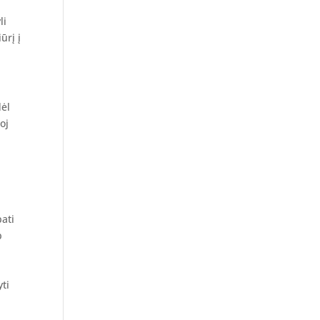
li
ūrį į
dėl
oj
pati
p
yti