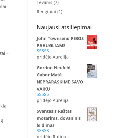
Tėvams
(7)
nai
Renginiai
(1)
Naujausi atsiliepimai
John Townsend RIBOS
PAAUGLIAMS
tai –
pridėjo Aurelija
Įvertinimas:
5
iš 5
Gordon Neufeld,
Gabor Maté
NEPRARASKIME SAVO
VAIKŲ
pridėjo Aurelija
Įvertinimas:
okią
5
iš 5
Šventasis Raštas
moterims, dovaninis
dų.
leidimas
pridėjo Rufina L.
Įvertinimas: