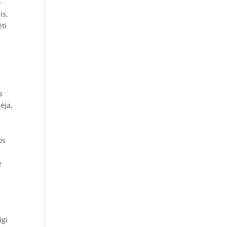
o
is,
ti
s
ėja,
os
e
igi